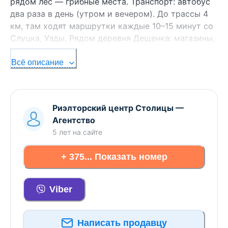
рядом лес — грибные места. Транспорт: автобус
два раза в день (утром и вечером). До трассы 4
км, там ходят маршрутки каждые 10–15 минут со
Слуцка, Узды. Рядом деревня Дещенка: магазины,
амбулатория, школа, детский сад, почта.
Подойдёт тем, кто хочет своё хозяйство и
Всё описание
тишину недалеко от Минска. Цена договорная.
Звоните, покажу в любое время.. Интернет,
Холодильник, Телевизор, Стиральная машина,
Риэлторский центр Столицы
—
Кондиционер, Микроволновка
Агентство
5 лет
на сайте
+ 375... Показать номер
Viber
Написать продавцу