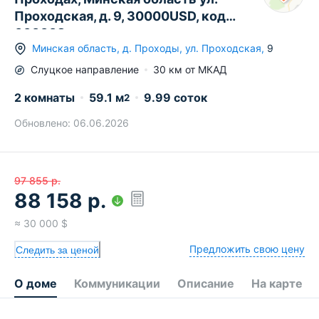
Проходская, д. 9, 30000USD, код
660008
Минская область
,
д.
Проходы
,
ул. Проходская
,
9
Слуцкое
направление
30
км от МКАД
2 комнаты
59.1
м
9.99 соток
2
Обновлено:
06.06.2026
97 855
р.
88 158
р.
≈
30 000
$
Предложить свою цену
Следить за ценой
О доме
Коммуникации
Описание
На карте