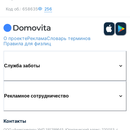
Код об.:
658635
256
О проекте
Реклама
Словарь терминов
Правила для физлиц
Служба заботы
Рекламное сотрудничество
Контакты
ООО «Аниксмедиа» УНП 191299645, Юридический адрес: 220053, г.