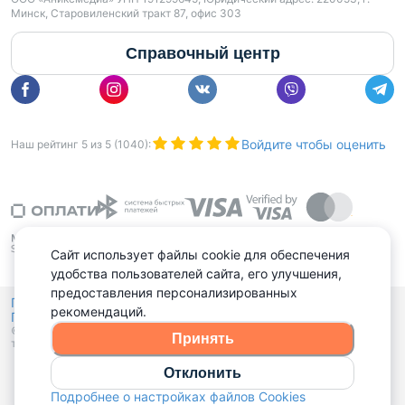
Минск, Старовиленский тракт 87, офис 303
Справочный центр
Войдите чтобы оценить
Наш рейтинг
5
из
5
(
1040
):
Сайт использует файлы cookie для обеспечения
удобства пользователей сайта, его улучшения,
предоставления персонализированных
Политика конфиденциальности,
рекомендаций.
Политика обработки файлов куки
Выбор настроек Cookies
и
© 2015 - 2026, Domovita.by. Копирование материалов допускается
Принять
только при наличии активной ссылки.
Отклонить
Подробнее о настройках файлов Cookies