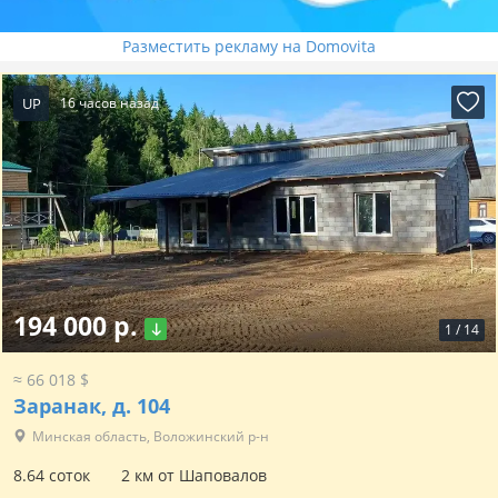
Разместить рекламу на Domovita
UP
16 часов назад
194 000 р.
1
/
14
≈ 66 018 $
Заранак, д. 104
Минская область, Воложинский р-н
8.64 соток
2 км от Шаповалов