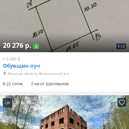
20 276 р.
1
/
2
≈ 6 900 $
Обувщик-луч
Минская область, Воложинский р-н
8.22 соток
3 км от Шаповалов
UP
22 часа назад