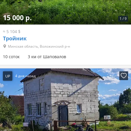
15 000 р.
1
/
9
≈ 5 104 $
Тройник
Минская область, Воложинский р-н
10 соток
3 км от Шаповалов
UP
4 дня назад