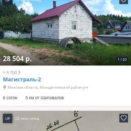
28 504 р.
1
/
20
≈ 9 700 $
Магистраль-2
Минская область, Молодечненский район р-н
6 соток
5 км от Шаповалов
UP
22 часа назад