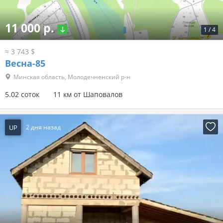
11 000 р.
1
/
4
≈ 3 743 $
Весна-85
Минская область, Молодечненский р-н
5.02 соток
11 км от Шаповалов
UP
2 дня назад