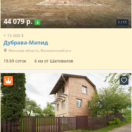
44 079 р.
1
/
11
≈ 15 000 $
Дубрава-Мапид
Минская область, Воложинский р-н
19.69 соток
6 км от Шаповалов