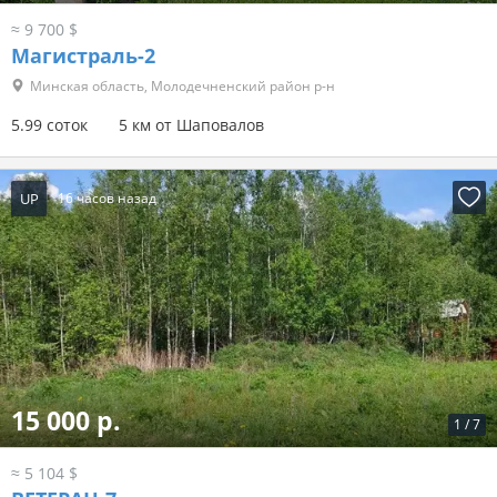
≈ 9 700 $
Магистраль-2
Минская область, Молодечненский район р-н
5.99 соток
5 км от Шаповалов
UP
16 часов назад
15 000 р.
1
/
7
≈ 5 104 $