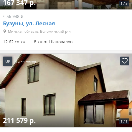
167 347 р.
1
/
3
≈ 56 948 $
Бузуны, ул. Лесная
Минская область, Воложинский р-н
12.62 соток
8 км от Шаповалов
UP
2 дня назад
211 579 р.
1
/
1