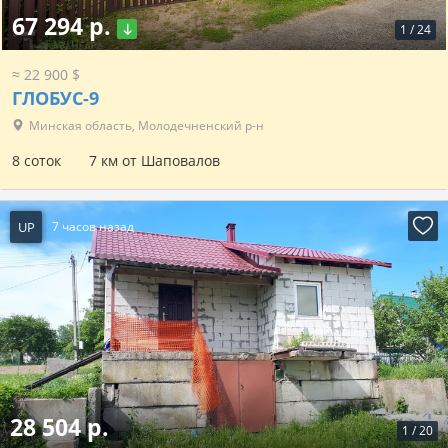
67 294 р.
1
/
24
≈ 22 900 $
ГЛОБУС-9
Минская область, Молодечненский р-н
8 соток
7 км от Шаповалов
UP
7 часов назад
28 504 р.
1
/
20