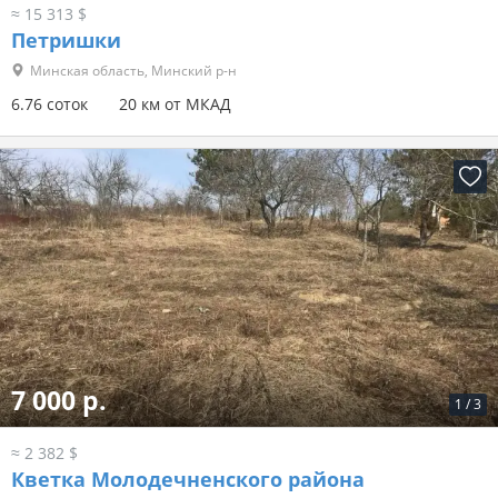
≈ 15 313 $
Петришки
Минская область, Минский р-н
6.76 соток
20 км от МКАД
7 000 р.
1
/
3
≈ 2 382 $
Кветка Молодечненского района