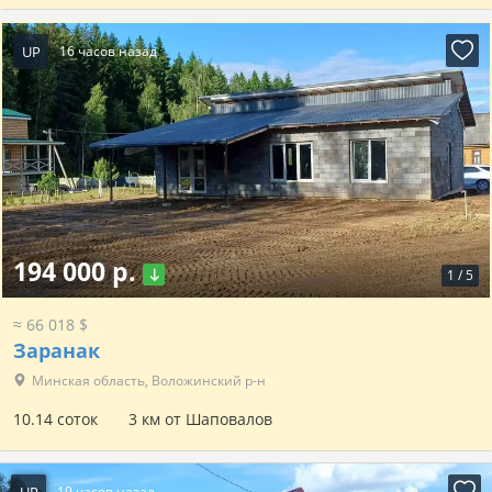
UP
16 часов назад
194 000 р.
1
/
5
≈ 66 018 $
Заранак
Минская область, Воложинский р-н
10.14 соток
3 км от Шаповалов
UP
19 часов назад