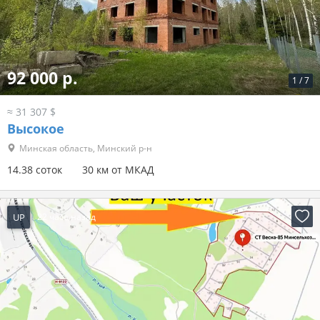
92 000 р.
1
/
7
≈ 31 307 $
Высокое
Минская область, Минский р-н
14.38 соток
30 км от МКАД
UP
22 часа назад