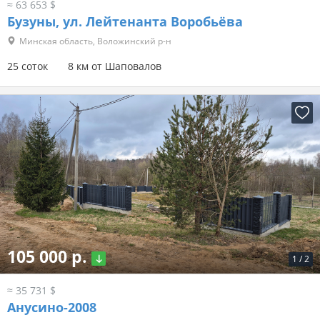
≈ 63 653 $
Бузуны, ул. Лейтенанта Воробьёва
Минская область, Воложинский р-н
25 соток
8 км от Шаповалов
105 000 р.
1
/
2
≈ 35 731 $
Анусино-2008