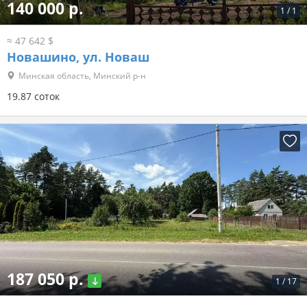
140 000 р.
1
/
1
≈ 47 642 $
Новашино, ул. Новаш
Минская область, Минский р-н
19.87 соток
187 050 р.
1
/
17