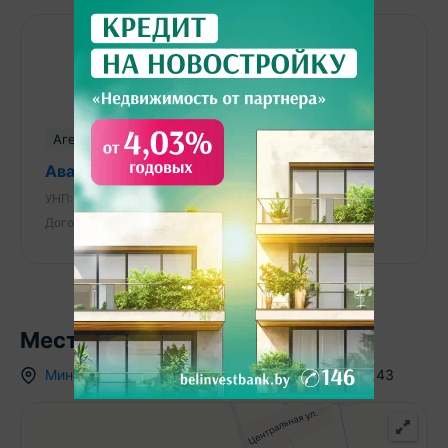
Поможем проверить самостоятельно найденный
объект - услуга Свой Вариант
Агентство недвижимости
Авангард Недвижимость
УНП:
192638407
Лицензия:
от 20.05.2016 № 75
Договор №:
950/1 от 2025-12-17
Местоположение
Минская область
,
д.
Старина
,
ул. Центральная
,
43