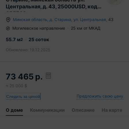
Центральная, д. 43, 25000USD, код
655760
Минская область
,
д.
Старина
,
ул. Центральная
,
43
Могилевское
направление
25
км от МКАД
55.7
м
25 соток
2
Обновлено:
19.12.2025
73 465
р.
≈
25 000
$
Предложить свою цену
Следить за ценой
О доме
Коммуникации
Описание
На карте