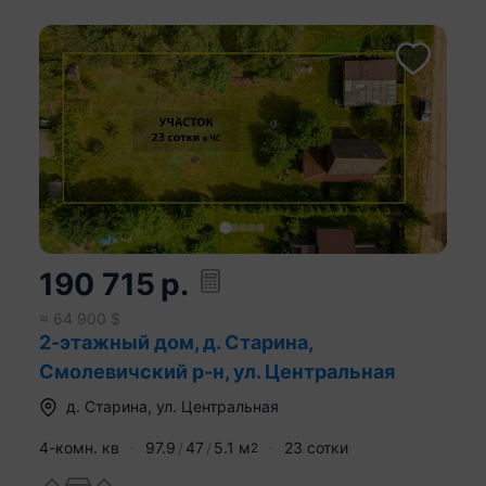
190 715
р.
≈
64 900
$
2-этажный дом, д. Старина,
Смолевичский р-н, ул. Центральная
д.
Старина
,
ул. Центральная
4-комн. кв
97.9
47
5.1
м
23 сотки
2