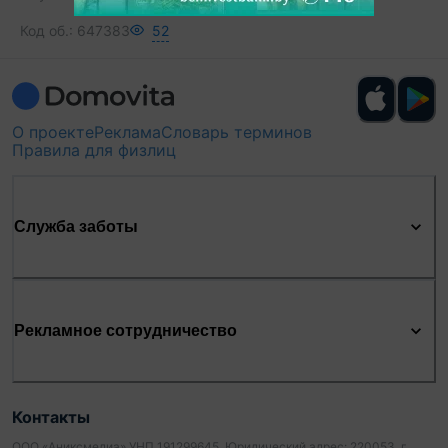
Код об.:
647383
52
О проекте
Реклама
Словарь терминов
Правила для физлиц
Служба заботы
Рекламное сотрудничество
Контакты
ООО «Аниксмедиа» УНП 191299645, Юридический адрес: 220053, г.