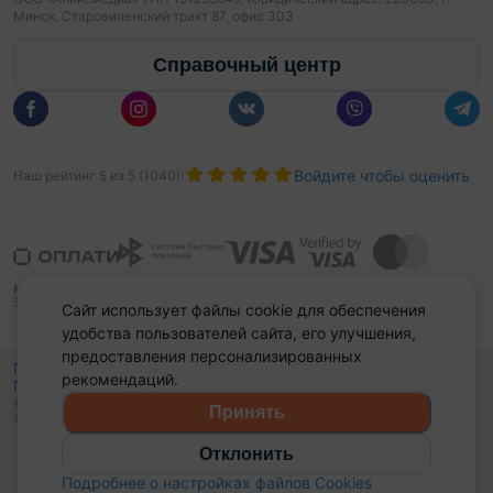
Минск, Старовиленский тракт 87, офис 303
Справочный центр
Войдите чтобы оценить
Наш рейтинг
5
из
5
(
1040
):
Сайт использует файлы cookie для обеспечения
удобства пользователей сайта, его улучшения,
предоставления персонализированных
Политика конфиденциальности,
рекомендаций.
Политика обработки файлов куки
Выбор настроек Cookies
и
© 2015 - 2026, Domovita.by. Копирование материалов допускается
Принять
только при наличии активной ссылки.
Отклонить
Подробнее о настройках файлов Cookies