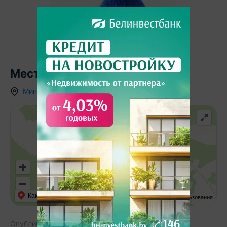
Местоположение
Минская область
,
д.
Старинки
,
Как добраться
API Карт
Условия использования
Опубликовано:
27.03.2025