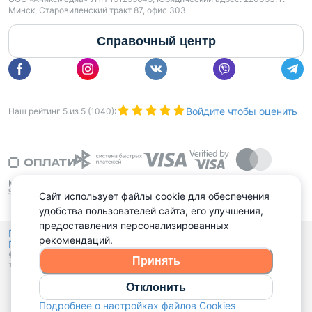
Минск, Старовиленский тракт 87, офис 303
Справочный центр
Войдите чтобы оценить
Наш рейтинг
5
из
5
(
1040
):
Сайт использует файлы cookie для обеспечения
удобства пользователей сайта, его улучшения,
предоставления персонализированных
Политика конфиденциальности,
рекомендаций.
Политика обработки файлов куки
Выбор настроек Cookies
и
© 2015 - 2026, Domovita.by. Копирование материалов допускается
Принять
только при наличии активной ссылки.
Отклонить
Подробнее о настройках файлов Cookies