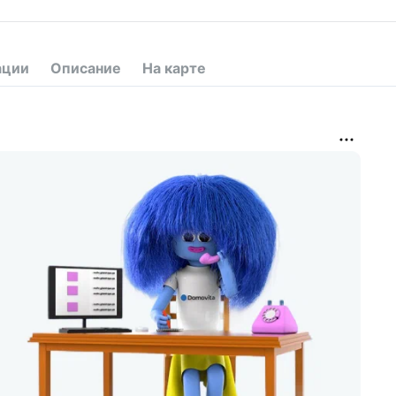
ации
Описание
На карте