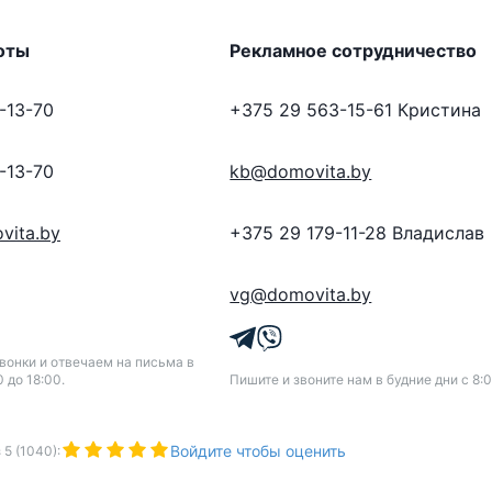
оты
Рекламное сотрудничество
-13-70
+375 29 563-15-61
Кристина
-13-70
kb@domovita.by
vita.by
+375 29 179-11-28
Владислав
vg@domovita.by
онки и отвечаем на письма в
0 до 18:00.
Пишите и звоните нам в будние дни с 8:0
Войдите чтобы оценить
з
5
(
1040
):