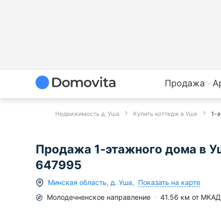
Продажа
А
Недвижимость д. Уша
Купить коттедж в Уше
1-э
Продажа 1-этажного дома в Уш
647995
Показать на карте
Минская область
,
д.
Уша
,
Молодечненское
направление
41.56
км от МКАД