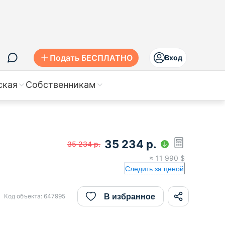
Подать БЕСПЛАТНО
Вход
ская
Собственникам
35 234
р.
35 234
р.
≈
11 990
$
Следить за ценой
В избранное
Код объекта:
647995