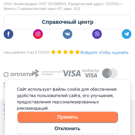
ООО «Аниксмедиа» УНП 191299645, Юридический адрес: 220053, г.
Минск, Старовиленский тракт 87, офис 303
Справочный центр
Войдите чтобы оценить
Наш рейтинг
5
из
5
(
1040
):
Сайт использует файлы cookie для обеспечения
удобства пользователей сайта, его улучшения,
предоставления персонализированных
Политика конфиденциальности,
рекомендаций.
Политика обработки файлов куки
Выбор настроек Cookies
и
© 2015 - 2026, Domovita.by. Копирование материалов допускается
Принять
только при наличии активной ссылки.
Отклонить