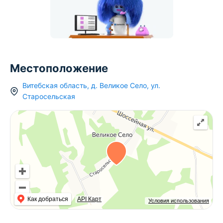
Местоположение
Витебская область
,
д.
Великое Село
,
ул.
Старосельская
Как добраться
API Карт
Условия использования