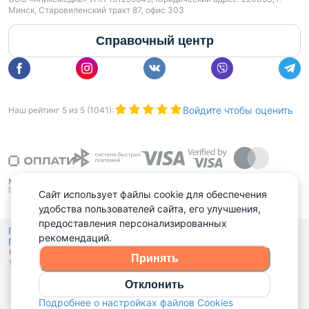
Минск, Старовиленский тракт 87, офис 303
Справочный центр
Войдите чтобы оценить
Наш рейтинг
5
из
5
(
1041
):
Сайт использует файлы cookie для обеспечения
удобства пользователей сайта, его улучшения,
предоставления персонализированных
Политика конфиденциальности,
рекомендаций.
Политика обработки файлов куки
Выбор настроек Cookies
и
© 2015 - 2026, Domovita.by. Копирование материалов допускается
Принять
только при наличии активной ссылки.
Отклонить
Подробнее о настройках файлов Cookies