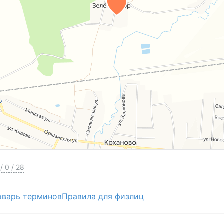
/
0
/
28
оварь терминов
Правила для физлиц