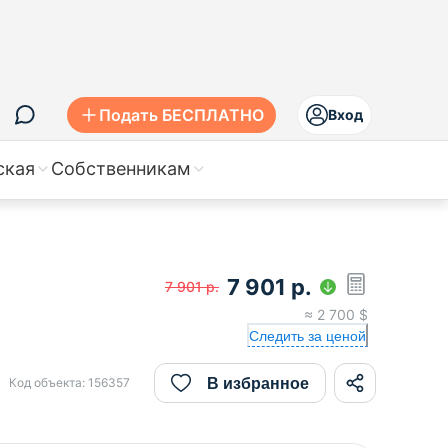
Подать БЕСПЛАТНО
Вход
ская
Собственникам
7 901
р.
7 901
р.
≈
2 700
$
Следить за ценой
В избранное
Код объекта:
156357