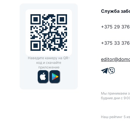
Служба заб
+375 29 376
+375 33 376
Наведите камеру на QR-
editor@domo
код и скачайте
приложение
Мы принимаем зв
будние дни с 9:0
Наш рейтинг
5
и