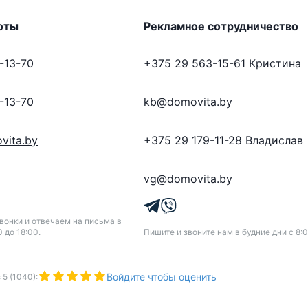
оты
Рекламное сотрудничество
-13-70
+375 29 563-15-61
Кристина
-13-70
kb@domovita.by
vita.by
+375 29 179-11-28
Владислав
vg@domovita.by
онки и отвечаем на письма в
0 до 18:00.
Пишите и звоните нам в будние дни с 8:0
Войдите чтобы оценить
з
5
(
1040
):