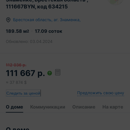
111667BYN, код 634215
Брестская область
,
аг.
Знаменка
,
189.58
м
17.09 соток
2
Обновлено:
03.04.2024
112 036
р.
111 667
р.
≈
37 874
$
Предложить свою цену
Следить за ценой
О доме
Коммуникации
Описание
На карте
О доме