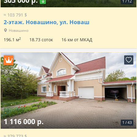
305 000 р.
1
/
12
≈ 103 791 $
2-этаж.
Новашино, ул. Новаш
Новашино
2
196.1 м
18.73 соток
16 км от МКАД
1 116 000 р.
1
/
43
≈ 379 773 $