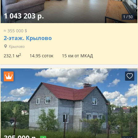
1 043 203 р.
1
/
50
≈ 355 000 $
2-этаж.
Крылово
Крылово
2
232.1 м
14.95 соток
15 км от МКАД