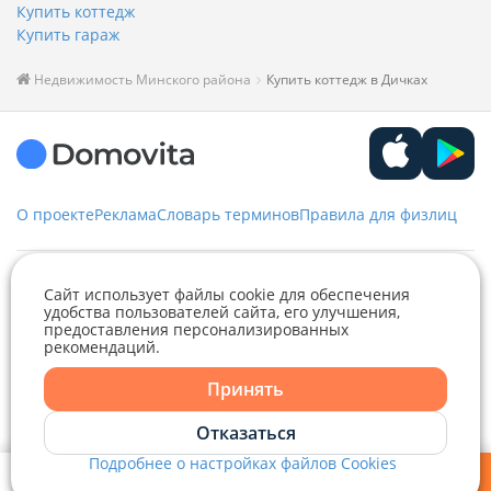
Купить коттедж
Купить гараж
Недвижимость Минского района
Купить коттедж в Дичках
О проекте
Реклама
Словарь терминов
Правила для физлиц
Служба заботы
Сайт использует файлы cookie для обеспечения
удобства пользователей сайта, его улучшения,
предоставления персонализированных
+375 29 376-13-70
рекомендаций.
Telegram
Viber
Рекламное сотрудничество
+375 33 376-13-70
Принять
editor@domovita.by
+375 29 563-15-61 Кристина Филюта
Telegram
Контакты
Отказаться
kb@domovita.by
+375 29 179-11-28 Владислав Гладченко
Подробнее о настройках файлов Cookies
ООО «Аниксмедиа» УНП 191299645, Юридический адрес: 220053, г.
Мы принимаем звонки и отвечаем на письма в будние дни с 9:00 до
Viber
Минск, Старовиленский тракт 87, офис 303
18:00.