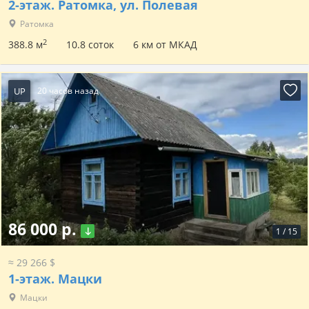
2-этаж.
Ратомка, ул. Полевая
Ратомка
2
388.8 м
10.8 соток
6 км от МКАД
UP
20 часов назад
86 000 р.
1
/
15
≈ 29 266 $
1-этаж.
Мацки
Мацки