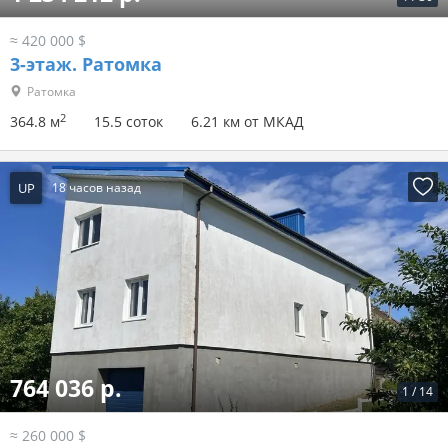
≈ 420 000 $
3-этаж.
Ратомка
Ратомка
2
364.8 м
15.5 соток
6.21 км от МКАД
UP
18 часов назад
764 036 р.
1
/
14
≈ 260 000 $