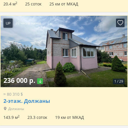
2
20.4 м
25 соток
25 км от МКАД
UP
20 часов назад
236 000 р.
1
/
29
≈ 80 310 $
2-этаж.
Должаны
Должаны
2
143.9 м
23.3 соток
19 км от МКАД