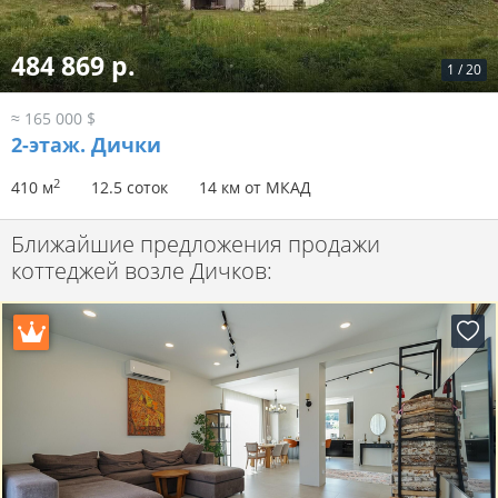
484 869 р.
1
/
20
≈ 165 000 $
2-этаж.
Дички
2
410 м
12.5 соток
14 км от МКАД
Ближайшие предложения продажи
коттеджей возле Дичков: