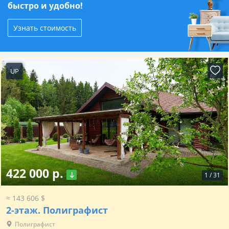
быстро и удобно!
Узнать стоимость
UP
20 часов назад
422 000 р.
1
/
31
≈ 143 606 $
2-этаж.
Полиграфист
Полиграфист