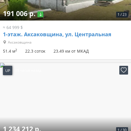
191 006 р.
1
/
23
≈ 64 999 $
1-этаж.
Аксаковщина, ул. Центральная
Аксаковщина
2
51.4 м
22.3 соток
23.49 км от МКАД
UP
18 часов назад
1 234 212 р.
1
/
30