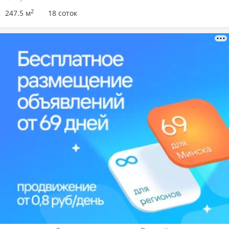
2
247.5 м
18 соток