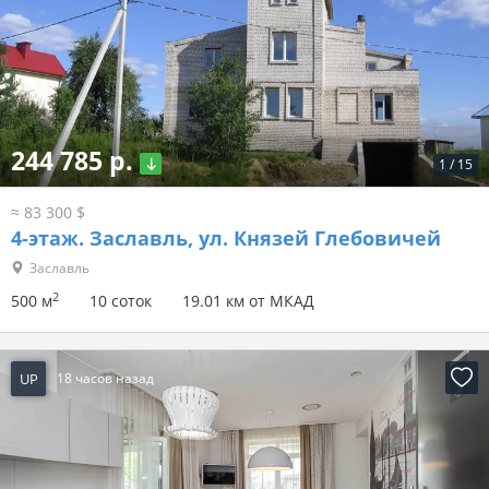
244 785 р.
1
/
15
≈ 83 300 $
4-этаж.
Заславль, ул. Князей Глебовичей
Заславль
2
500 м
10 соток
19.01 км от МКАД
UP
18 часов назад