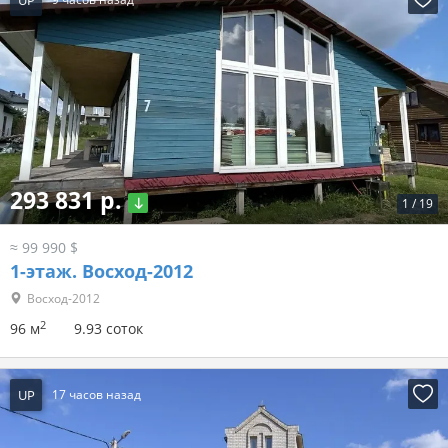
293 831 р.
1
/
19
≈ 99 990 $
1-этаж.
Восход-2012
Восход-2012
2
96 м
9.93 соток
UP
17 часов назад