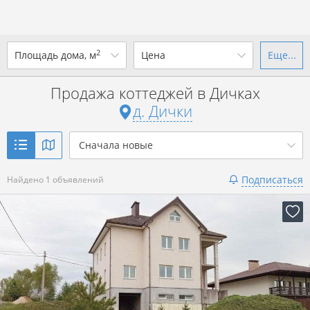
2
Площадь дома, м
Цена
Еще...
Ваш город -
д. Дички
?
Продажа коттеджей в Дичках
от
до
от
до
д. Дички
Да
Выбрать город
р. за всё
Сначала новые
Показать 1 объявление
Подписаться
Найдено 1 объявлений
Показать 1 объявление