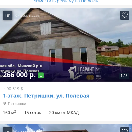
Разместить рекламу на Domovita
UP
6 часов назад
266 000 р.
1
/
8
≈ 90 519 $
1-этаж.
Петришки, ул. Полевая
Петришки
2
160 м
15 соток
20 км от МКАД
UP
9 часов назад