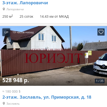
3-этаж.
Лапоровичи
Лапоровичи
2
250 м
25 соток
14.43 км от МКАД
UP
19 часов назад
528 948 р.
1
/
35
≈ 180 000 $
2-этаж.
Заславль, ул. Приморская, д. 18
Заславль