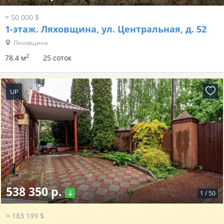
≈ 50 000 $
1-этаж.
Ляховщина, ул. Центральная, д. 52
Ляховщина
2
78.4 м
25 соток
UP
20 часов назад
538 350 р.
1
/
50
≈ 183 199 $