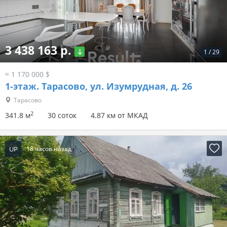
3 438 163 р.
1
/
29
≈ 1 170 000 $
1-этаж.
Тарасово, ул. Изумрудная, д. 26
Тарасово
2
341.8 м
30 соток
4.87 км от МКАД
UP
18 часов назад