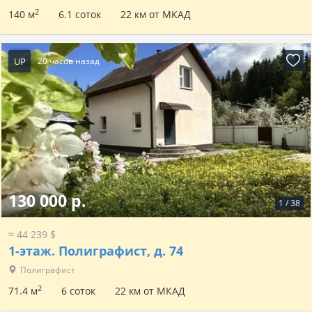
2
140 м
6.1 соток
22 км от МКАД
UP
20 часов назад
130 000 р.
1
/
38
≈ 44 239 $
1-этаж.
Полиграфист, д. 74
Полиграфист
2
71.4 м
6 соток
22 км от МКАД