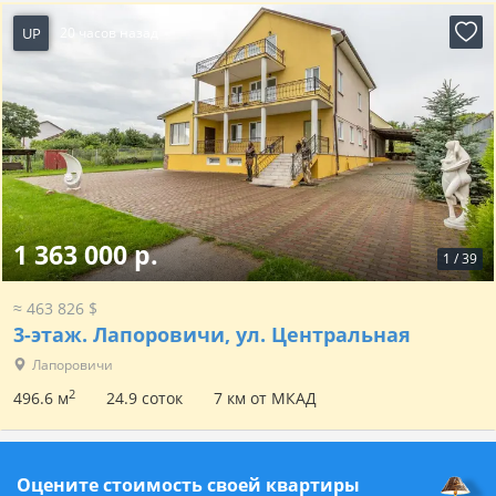
UP
20 часов назад
1 363 000 р.
1
/
39
≈ 463 826 $
3-этаж.
Лапоровичи, ул. Центральная
Лапоровичи
2
496.6 м
24.9 соток
7 км от МКАД
Оцените стоимость своей квартиры