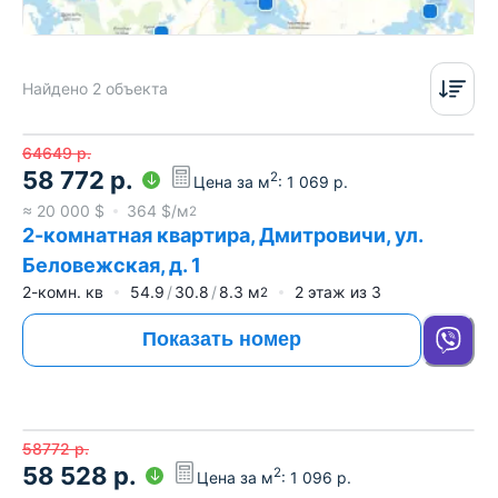
Найдено 2 объекта
64649
р.
58 772
р.
2
Цена за м
:
1 069
р.
≈
20 000
$
364
$/м
2
2-комнатная квартира, Дмитровичи, ул.
Беловежская, д. 1
2-комн. кв
54.9
30.8
8.3
м
2
этаж из
3
2
Показать номер
58772
р.
58 528
р.
2
Цена за м
:
1 096
р.