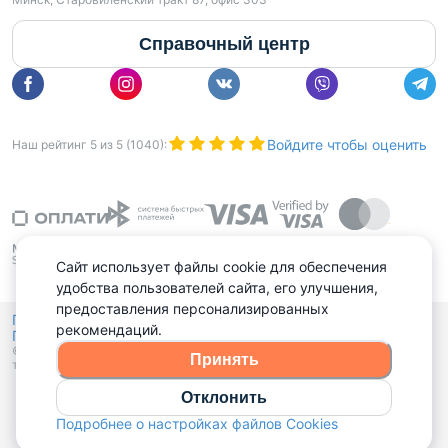
Справочный центр
Войдите чтобы оценить
Наш рейтинг
5
из
5
(
1040
):
Сайт использует файлы cookie для обеспечения
удобства пользователей сайта, его улучшения,
предоставления персонализированных
Политика конфиденциальности,
рекомендаций.
Политика обработки файлов куки
Выбор настроек Cookies
и
© 2015 - 2026, Domovita.by. Копирование материалов допускается
Принять
только при наличии активной ссылки.
Отклонить
Подробнее о настройках файлов Cookies