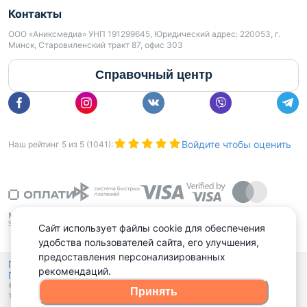
Контакты
ООО «Аниксмедиа» УНП 191299645, Юридический адрес: 220053, г.
Минск, Старовиленский тракт 87, офис 303
Справочный центр
Войдите чтобы оценить
Наш рейтинг
5
из
5
(
1041
):
Сайт использует файлы cookie для обеспечения
удобства пользователей сайта, его улучшения,
предоставления персонализированных
Политика конфиденциальности,
рекомендаций.
Политика обработки файлов куки
Выбор настроек Cookies
и
© 2015 - 2026, Domovita.by. Копирование материалов допускается
Принять
только при наличии активной ссылки.