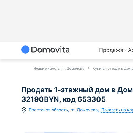
Продажа
А
Недвижимость гп. Домачево
Купить коттедж в Дом
Продать 1-этажный дом в Дома
32190BYN, код 653305
Показать на ка
Брестская область
,
гп.
Домачево
,