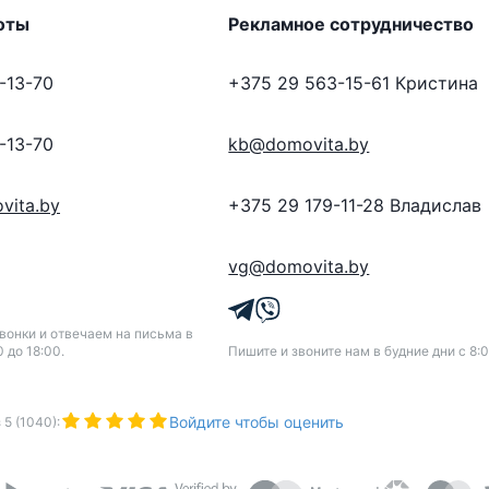
оты
Рекламное сотрудничество
-13-70
+375 29 563-15-61
Кристина
-13-70
kb@domovita.by
vita.by
+375 29 179-11-28
Владислав
vg@domovita.by
онки и отвечаем на письма в
0 до 18:00.
Пишите и звоните нам в будние дни с 8:0
Войдите чтобы оценить
з
5
(
1040
):