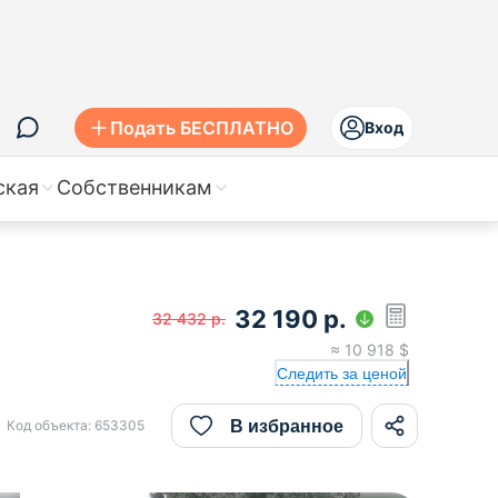
Подать БЕСПЛАТНО
Вход
ская
Собственникам
32 190
р.
32 432
р.
≈
10 918
$
Следить за ценой
В избранное
Код объекта:
653305