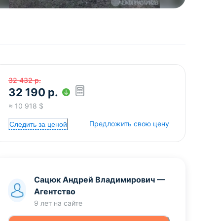
32 432
р.
32 190
р.
≈
10 918
$
Предложить свою цену
Следить за ценой
Сацюк Андрей Владимирович
—
Агентство
9 лет
на сайте