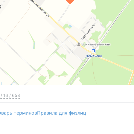
/
16
/
658
оварь терминов
Правила для физлиц