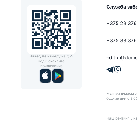
Служба заб
+375 29 376
+375 33 376
Наведите камеру на QR-
editor@domo
код и скачайте
приложение
Мы принимаем зв
будние дни с 9:0
Наш рейтинг
5
и