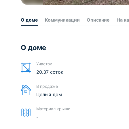
О доме
Коммуникации
Описание
На к
О доме
Участок
20.37 соток
В продаже
Целый дом
Материал крыши
-