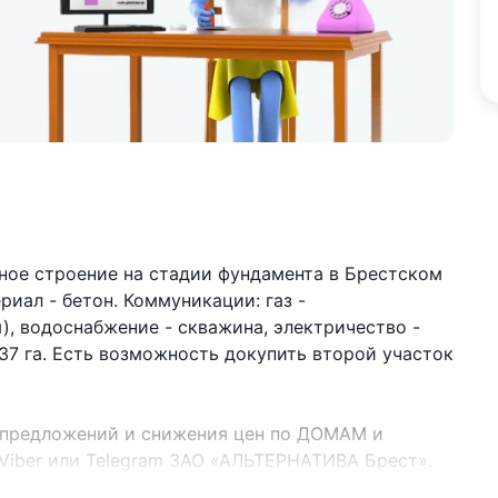
ное строение на стадии фундамента в Брестском
риал - бетон. Коммуникации: газ -
), водоснабжение - скважина, электричество -
037 га. Есть возможность докупить второй участок
 предложений и снижения цен по ДОМАМ и
Viber или Telegram ЗАО «АЛЬТЕРНАТИВА Брест».
.2016г. Договор номер 1708/1 от 10.09.2025