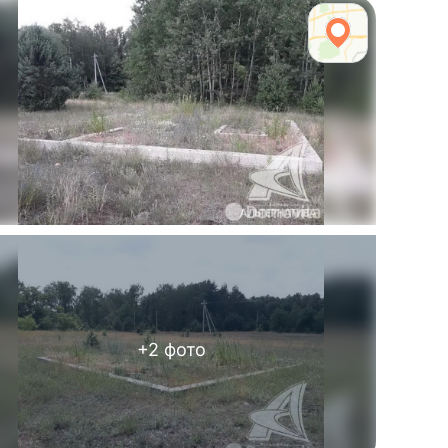
+
2
фото