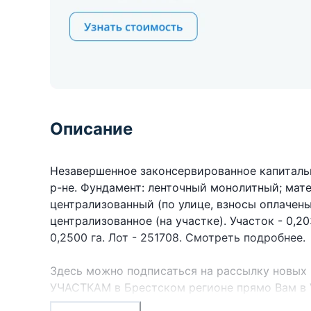
Описание
Незавершенное законсервированное капиталь
р-не. Фундамент: ленточный монолитный; мате
централизованный (по улице, взносы оплачены
централизованное (на участке). Участок - 0,2
0,2500 га. Лот - 251708. Смотреть подробнее.
Здесь можно подписаться на рассылку новых
УЧАСТКАМ в Брестском регионе прямо Вам в 
УНП 291427570 Лицензия № 02240/303 от 02.02