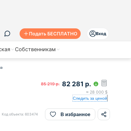
Подать БЕСПЛАТНО
Вход
ская
Собственникам
ча
82 281
р.
85 219
р.
≈
28 000
$
Следить за ценой
В избранное
Код объекта:
603474