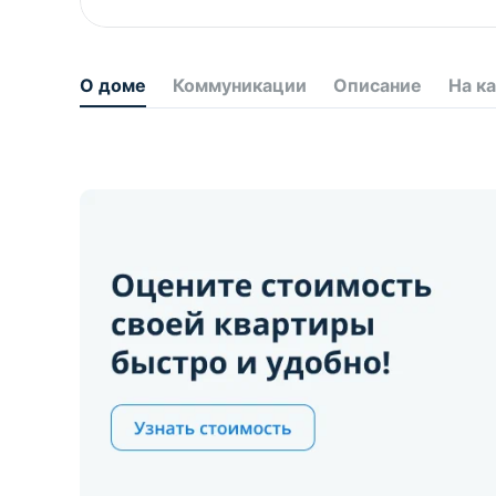
О доме
Коммуникации
Описание
На к