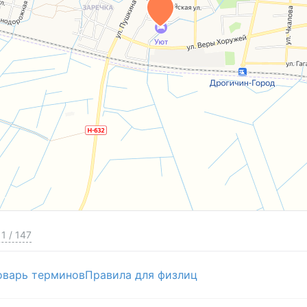
1
/
147
оварь терминов
Правила для физлиц