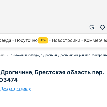
ренда
Посуточно
Новостройки
Коммерче
NEW
ине
1-этажный коттедж, г. Дрогичин, Дрогичинский р-н, пер. Макареви
Дрогичине, Брестская область пер.
603474
Показать на карте