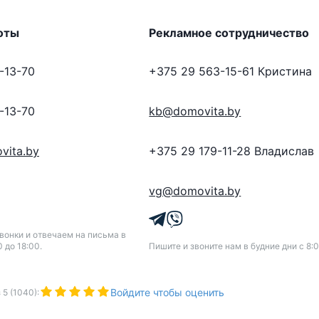
оты
Рекламное сотрудничество
-13-70
+375 29 563-15-61
Кристина
-13-70
kb@domovita.by
vita.by
+375 29 179-11-28
Владислав
vg@domovita.by
онки и отвечаем на письма в
0 до 18:00.
Пишите и звоните нам в будние дни с 8:0
Войдите чтобы оценить
з
5
(
1040
):