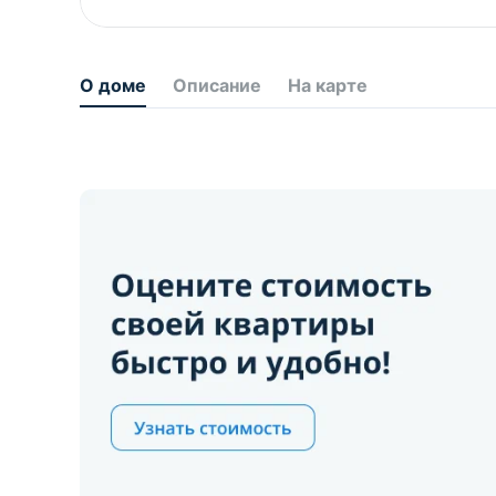
О доме
Описание
На карте