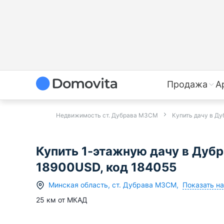
Продажа
А
Недвижимость ст. Дубрава МЗСМ
Купить дачу в Д
Купить 1-этажную дачу в Дуб
18900USD, код 184055
Показать на
Минская область
,
ст.
Дубрава МЗСМ
,
25
км от МКАД