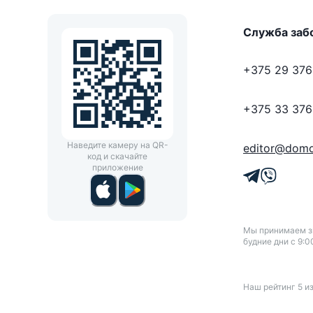
Служба заб
+375 29 376
+375 33 376
Наведите камеру на QR-
editor@domo
код и скачайте
приложение
Мы принимаем зв
будние дни с 9:0
Наш рейтинг
5
и