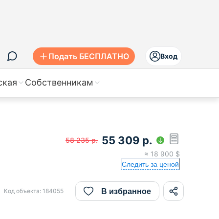
Подать БЕСПЛАТНО
Вход
ская
Собственникам
55 309
р.
58 235
р.
≈
18 900
$
Следить за ценой
В избранное
Код объекта:
184055