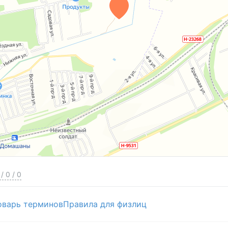
/
0
/
0
оварь терминов
Правила для физлиц