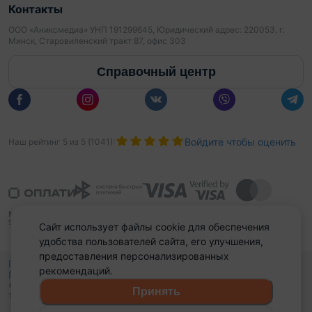
Контакты
ООО «Аниксмедиа» УНП 191299645, Юридический адрес: 220053, г.
Минск, Старовиленский тракт 87, офис 303
Справочный центр
Войдите чтобы оценить
Наш рейтинг
5
из
5
(
1041
):
Сайт использует файлы cookie для обеспечения
удобства пользователей сайта, его улучшения,
предоставления персонализированных
Политика конфиденциальности,
рекомендаций.
Политика обработки файлов куки
Выбор настроек Cookies
и
© 2015 - 2026, Domovita.by. Копирование материалов допускается
Принять
только при наличии активной ссылки.