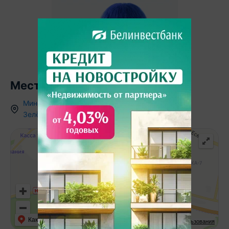
Местоположение
Минская область
,
д.
Дворицкая Слобода
,
ул.
Зелёная
,
31
Как добраться
API Карт
Условия использования