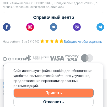
ООО «Аниксмедиа» УНП 191299645, Юридический адрес: 220053, г.
Минск, Старовиленский тракт 87, офис 303
Справочный центр
Войдите чтобы оценить
Наш рейтинг
5
из
5
(
1040
):
Сайт использует файлы cookie для обеспечения
удобства пользователей сайта, его улучшения,
предоставления персонализированных
Политика конфиденциальности,
рекомендаций.
Политика обработки файлов куки
Выбор настроек Cookies
и
© 2015 - 2026, Domovita.by. Копирование материалов допускается
Принять
только при наличии активной ссылки.
Отклонить