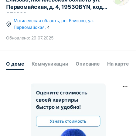
Первомайская, д. 4, 19530BYN, код
651829
Могилевская область
,
рп.
Елизово
,
ул.
Первомайская
,
4
Обновлено:
29.07.2025
О доме
Коммуникации
Описание
На карте