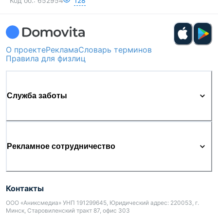
Код об.:
652954
128
О проекте
Реклама
Словарь терминов
Правила для физлиц
Служба заботы
Рекламное сотрудничество
Контакты
ООО «Аниксмедиа» УНП 191299645, Юридический адрес: 220053, г.
Минск, Старовиленский тракт 87, офис 303