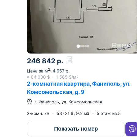
246 842
р.
2
Цена за м
:
4 657
р.
≈
84 000
$
1 585
$/м
2
2-комнатная квартира, Фаниполь, ул.
Комсомольская, д. 9
г.
Фаниполь
,
ул. Комсомольская
2-комн. кв
53
31.6
9.2
м
5
этаж из
5
2
Показать номер