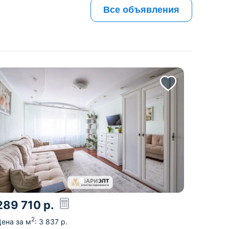
Все объявления
289 710
р.
2
ена за м
:
3 837
р.