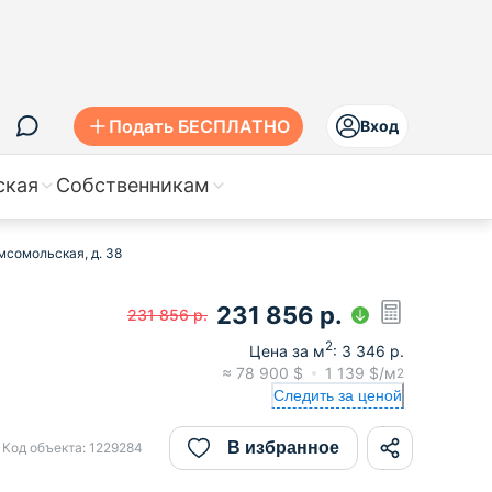
Подать БЕСПЛАТНО
Вход
ская
Собственникам
мсомольская, д. 38
231 856
р.
231 856
р.
2
Цена за м
:
3 346
р.
≈
78 900
$
1 139
$/м
2
Следить за ценой
В избранное
Код объекта:
1229284