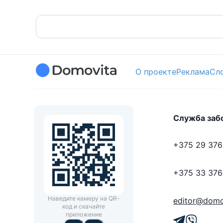
О проекте
Реклама
Сл
Служба заб
+375 29 376
+375 33 376
Наведите камеру на QR-
editor@domo
код и скачайте
приложение