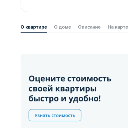
О квартире
О доме
Описание
На карт