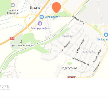
/
2
/
5