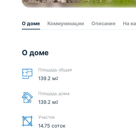
О доме
Коммуникации
Описание
На к
О доме
Площадь общая
139.2
м
2
Площадь дома
139.2
м
2
Участок
14.75 соток