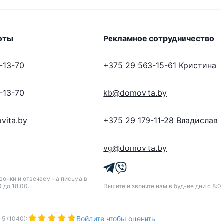
оты
Рекламное сотрудничество
-13-70
+375 29 563-15-61
Кристина
-13-70
kb@domovita.by
vita.by
+375 29 179-11-28
Владислав
vg@domovita.by
онки и отвечаем на письма в
0 до 18:00.
Пишите и звоните нам в будние дни с 8:0
Войдите чтобы оценить
з
5
(
1040
):