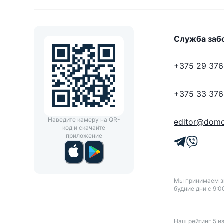
Служба заб
+375 29 376
+375 33 376
Наведите камеру на QR-
editor@domo
код и скачайте
приложение
Мы принимаем зв
будние дни с 9:0
Наш рейтинг
5
и