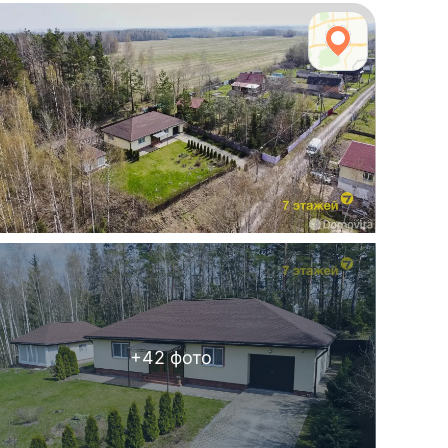
+
42
фото