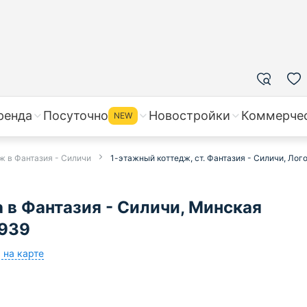
ренда
Посуточно
Новостройки
Коммерче
NEW
ж в Фантазия - Силичи
1-этажный коттедж, ст. Фантазия - Силичи, Лог
 в Фантазия - Силичи, Минская
6939
 на карте