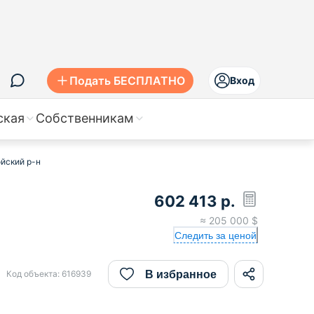
Подать БЕСПЛАТНО
Вход
ская
Собственникам
ойский р-н
602 413
р.
≈
205 000
$
Следить за ценой
В избранное
Код объекта:
616939