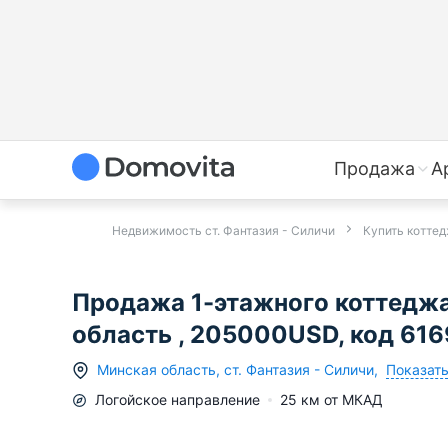
Продажа
А
Недвижимость ст. Фантазия - Силичи
Купить коттед
Продажа 1-этажного коттеджа
область , 205000USD, код 61
Показать
Минская область
,
ст.
Фантазия - Силичи
,
Логойское
направление
25
км от МКАД