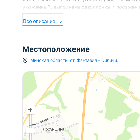
ухоженный, выполнена разуклонка и посажен 
дороги чистят. Рядом ГСК Силичи, Логойск. Ч
Всё описание
Местоположение
Минская область
,
ст.
Фантазия - Силичи
,