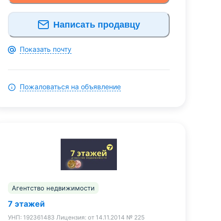
Написать продавцу
Показать почту
Пожаловаться на объявление
Агентство недвижимости
7 этажей
УНП:
192361483
Лицензия:
от 14.11.2014 № 225