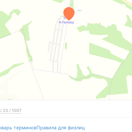
/
23
/
1007
оварь терминов
Правила для физлиц