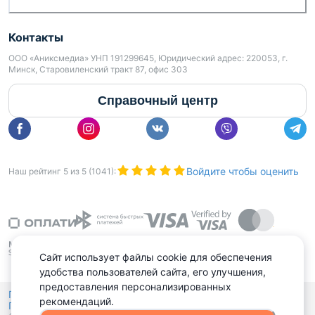
международной недвижимости Моя 7Я»
Контакты
УНП 193750826
ООО «Аниксмедиа» УНП 191299645, Юридический адрес: 220053, г.
Лицензия: № 02240/484 выдана МЮ РБ 18.05.2024
Минск, Старовиленский тракт 87, офис 303
г.
Справочный центр
Страховое свидетельство БР 0004860
Войдите чтобы оценить
Наш рейтинг
5
из
5
(
1041
):
Сайт использует файлы cookie для обеспечения
удобства пользователей сайта, его улучшения,
предоставления персонализированных
Политика конфиденциальности,
рекомендаций.
Политика обработки файлов куки
Выбор настроек Cookies
и