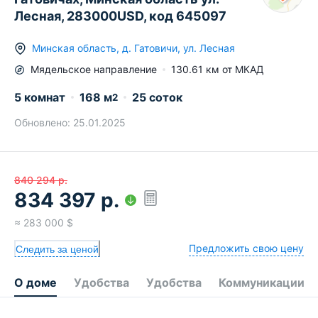
Лесная, 283000USD, код 645097
Минская область
,
д.
Гатовичи
,
ул. Лесная
Мядельское
направление
130.61
км от МКАД
5 комнат
168
м
25 соток
2
Обновлено:
25.01.2025
840 294
р.
834 397
р.
≈
283 000
$
Предложить свою цену
Следить за ценой
О доме
Удобства
Удобства
Коммуникации