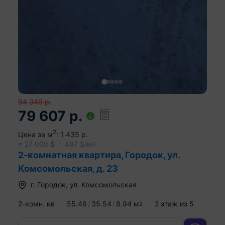
94 349
р.
79 607
р.
2
Цена за м
:
1 435
р.
≈
27 000
$
487
$/м
2
2-комнатная квартира, Городок, ул.
Комсомольская, д. 23
г.
Городок
,
ул. Комсомольская
2-комн. кв
55.46
35.54
8.94
м
2
этаж из
5
2