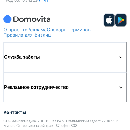
Код об.:
654223
41
О проекте
Реклама
Словарь терминов
Правила для физлиц
Служба заботы
Рекламное сотрудничество
Контакты
ООО «Аниксмедиа» УНП 191299645, Юридический адрес: 220053, г.
Минск, Старовиленский тракт 87, офис 303