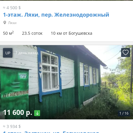
≈ 4 500 $
1-этаж.
Ляхи, пер. Железнодорожный
Ляхи
2
50 м
23.5 соток
10 км от Богушевска
UP
1 день назад
11 600 р.
1
/
16
≈ 3 934 $