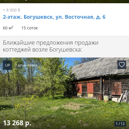
≈ 8 000 $
2-этаж.
Богушевск, ул. Восточная, д. 6
2
60 м
15 соток
Ближайшие предложения продажи
коттеджей возле Богушевска:
UP
1 день назад
13 268 р.
1
/
12