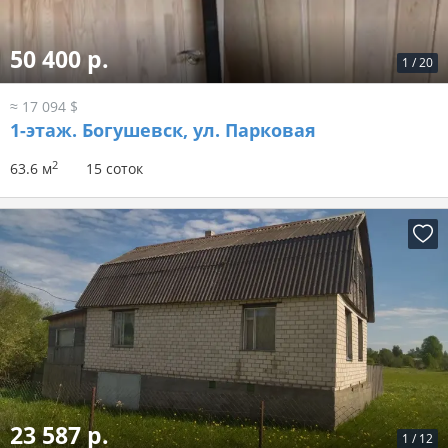
50 400 р.
1
/
20
≈ 17 094 $
1-этаж.
Богушевск, ул. Парковая
2
63.6 м
15 соток
23 587 р.
1
/
12