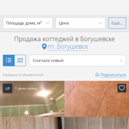
2
Площадь дома, м
Цена
Еще...
Ваш город -
гп. Богушевск
?
Продажа коттеджей в Богушевске
от
до
от
до
гп. Богушевск
Да
Выбрать город
р. за всё
Сначала новые
Показать 2 объявления
Подписаться
Найдено 2 объявлений
Показать 2 объявления
UP
1 день назад