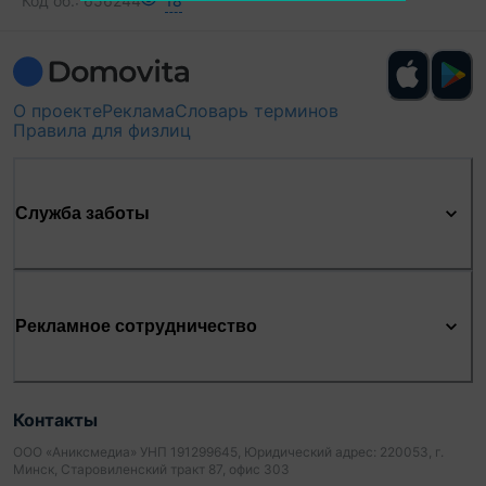
Код об.:
656244
18
О проекте
Реклама
Словарь терминов
Правила для физлиц
Служба заботы
Рекламное сотрудничество
Контакты
ООО «Аниксмедиа» УНП 191299645, Юридический адрес: 220053, г.
Минск, Старовиленский тракт 87, офис 303