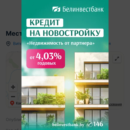
Местоположение
Витебская область
,
гп.
Яновичи
,
ул. Вальковская
Как добраться
API Карт
Условия использования
Опубликовано:
20.01.2026