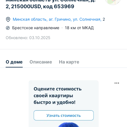
2, 215000USD, код 653969
Минская область
,
аг.
Гричино
,
ул. Солнечная
,
2
Брестское
направление
18
км от МКАД
Обновлено:
03.10.2025
О доме
Описание
На карте