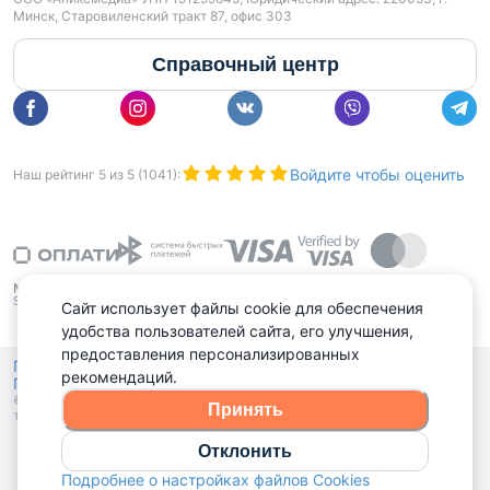
Минск, Старовиленский тракт 87, офис 303
Справочный центр
Войдите чтобы оценить
Наш рейтинг
5
из
5
(
1041
):
Сайт использует файлы cookie для обеспечения
удобства пользователей сайта, его улучшения,
предоставления персонализированных
Политика конфиденциальности,
рекомендаций.
Политика обработки файлов куки
Выбор настроек Cookies
и
© 2015 - 2026, Domovita.by. Копирование материалов допускается
Принять
только при наличии активной ссылки.
Отклонить
Подробнее о настройках файлов Cookies