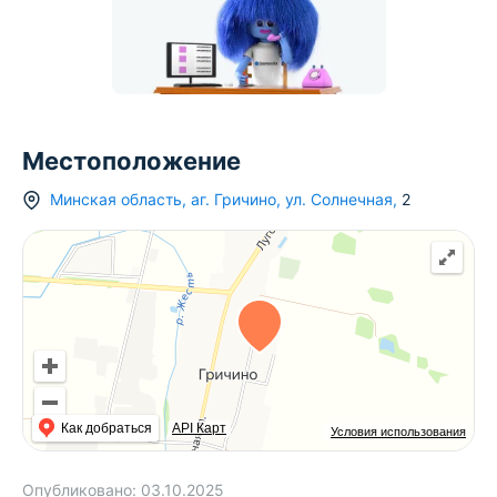
Местоположение
Минская область
,
аг.
Гричино
,
ул. Солнечная
,
2
Как добраться
API Карт
Условия использования
Опубликовано:
03.10.2025