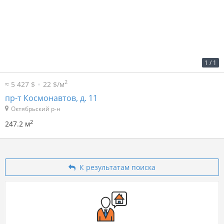
2
65 р. за м
16 000 р. в мес.
1
/
1
2
≈ 5 427 $
22 $/м
пр-т Космонавтов, д. 11
Октябрьский р-н
2
247.2 м
К результатам поиска