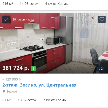
2
216 м
14.06 соток
4 км от Холмы
UP
20 часов назад
381 724 р.
1
/
24
≈ 129 900 $
2-этаж.
Зосино, ул. Центральная
Зосино
2
87 м
13.97 соток
7 км от Холмы