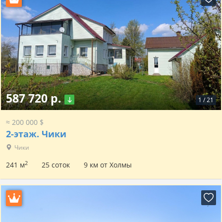
587 720 р.
1
/
21
≈ 200 000 $
2-этаж.
Чики
Чики
2
241 м
25 соток
9 км от Холмы