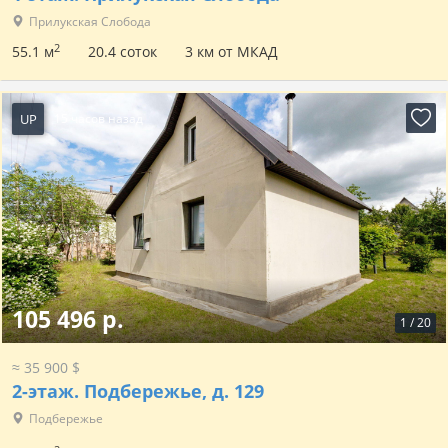
Прилукская Слобода
2
55.1 м
20.4 соток
3 км от МКАД
UP
15 часов назад
105 496 р.
1
/
20
≈ 35 900 $
2-этаж.
Подбережье, д. 129
Подбережье