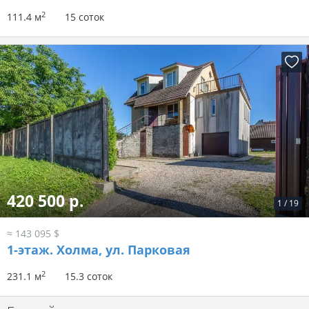
2
111.4 м
15 соток
420 500 р.
1
/
19
≈ 143 095 $
1-этаж.
Холма, ул. Парковая
2
231.1 м
15.3 соток