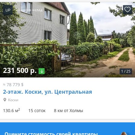
UP
20 часов назад
231 500 р.
1
/
25
≈ 78 779 $
2-этаж.
Коски, ул. Центральная
Коски
2
130.6 м
15 соток
8 км от Холмы
Оцените стоимость своей квартиры