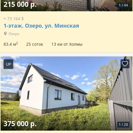
215 000 р.
1
/
44
≈ 73 164 $
1-этаж.
Озеро, ул. Минская
Озеро
2
83.4 м
25 соток
13 км от Холмы
UP
15 часов назад
375 000 р.
1
/
28