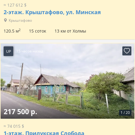
≈ 127 612 $
2-этаж.
Крыштафово, ул. Минская
Крыштафово
2
120.5 м
15 соток
13 км от Холмы
UP
15 часов назад
217 500 р.
1
/
20
≈ 74 015 $
1-этаж.
Прилукская Слобода