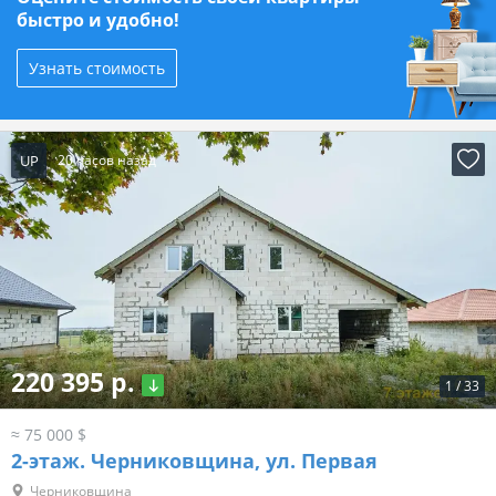
быстро и удобно!
Узнать стоимость
UP
20 часов назад
220 395 р.
1
/
33
≈ 75 000 $
2-этаж.
Черниковщина, ул. Первая
Черниковщина