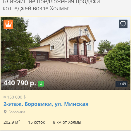
Ближайшие предложения продажи
коттеджей возле Холмы:
440 790 р.
1
/
49
≈ 150 000 $
2-этаж.
Боровики, ул. Минская
Боровики
2
202.9 м
15 соток
8 км от Холмы