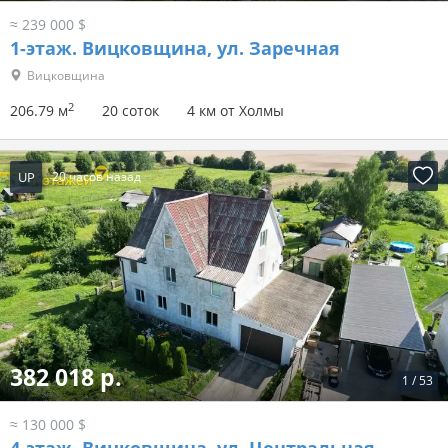
≈ 239 000 $
1-этаж.
Вицковщина, ул. Заречная
Вицковщина
2
206.79 м
20 соток
4 км от Холмы
UP
20 часов назад
382 018 р.
1
/
53
≈ 130 000 $