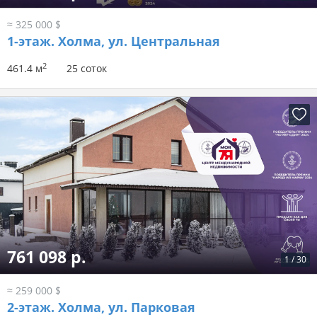
≈ 325 000 $
1-этаж.
Холма, ул. Центральная
2
461.4 м
25 соток
761 098 р.
1
/
30
≈ 259 000 $
2-этаж.
Холма, ул. Парковая