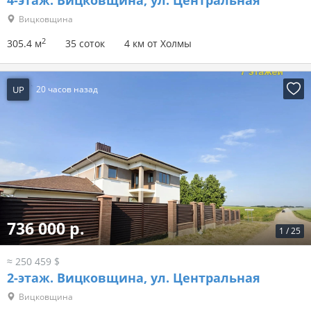
4-этаж.
Вицковщина, ул. Центральная
Вицковщина
2
305.4 м
35 соток
4 км от Холмы
UP
20 часов назад
736 000 р.
1
/
25
≈ 250 459 $
2-этаж.
Вицковщина, ул. Центральная
Вицковщина