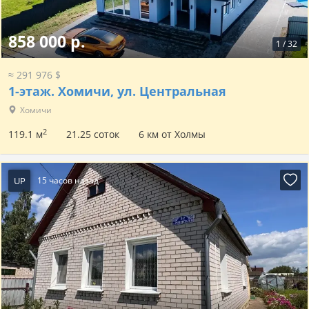
858 000 р.
1
/
32
≈ 291 976 $
1-этаж.
Хомичи, ул. Центральная
Хомичи
2
119.1 м
21.25 соток
6 км от Холмы
UP
15 часов назад