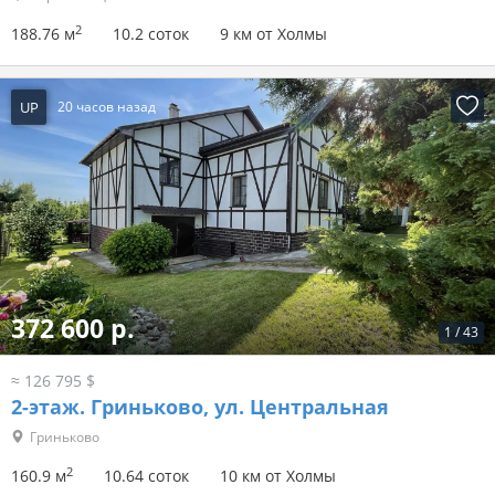
2
188.76 м
10.2 соток
9 км от Холмы
UP
20 часов назад
372 600 р.
1
/
43
≈ 126 795 $
2-этаж.
Гриньково, ул. Центральная
Гриньково
2
160.9 м
10.64 соток
10 км от Холмы