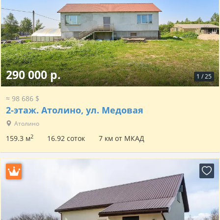
290 000 р.
1
/
25
≈ 98 686 $
2-этаж.
Атолино, ул. Медовая
Атолино
2
159.3 м
16.92 соток
7 км от МКАД