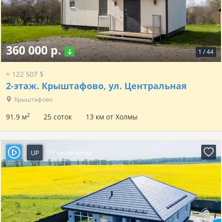
360 000 р.
1
/
44
≈ 122 507 $
2-этаж.
Крыштафово, ул. Центральная
Крыштафово
2
91.9 м
25 соток
13 км от Холмы
UP
15 часов назад