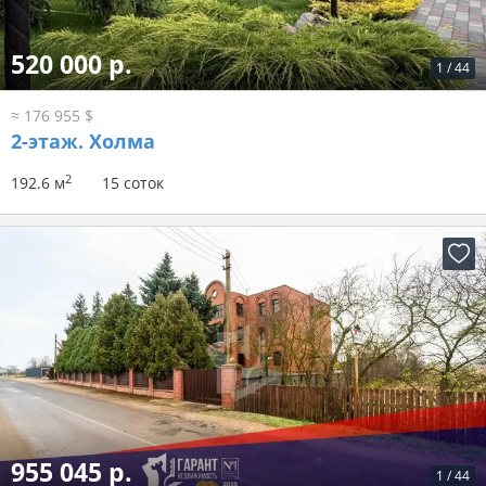
520 000 р.
1
/
44
≈ 176 955 $
2-этаж.
Холма
2
192.6 м
15 соток
955 045 р.
1
/
44