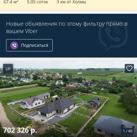
2
67.4 м
5.05 соток
3 км от Холмы
Новые объявления по этому фильтру прямо в
вашем Viber
Подписаться
UP
20 часов назад
702 326 р.
1
/
40