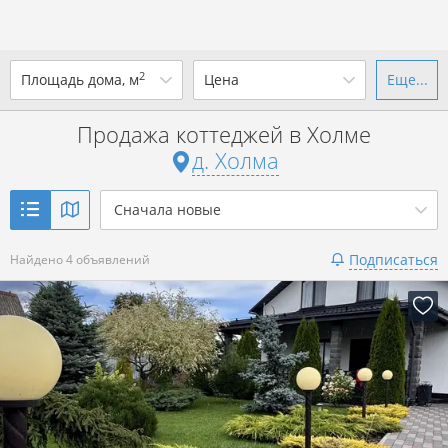
2
Площадь дома, м
Цена
Еще...
Ваш город -
д. Холма
?
Продажа коттеджей в Холме
от
до
от
до
д. Холма
Да
Выбрать город
р. за всё
Сначала новые
Показать 4 объявления
Подписаться
Найдено 4 объявлений
Показать 4 объявления