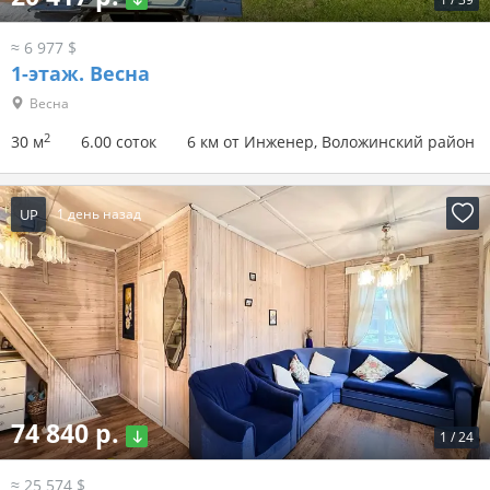
≈ 6 977 $
1-этаж.
Весна
Весна
2
30 м
6.00 соток
6 км от Инженер, Воложинский район
UP
1 день назад
74 840 р.
1
/
24
≈ 25 574 $