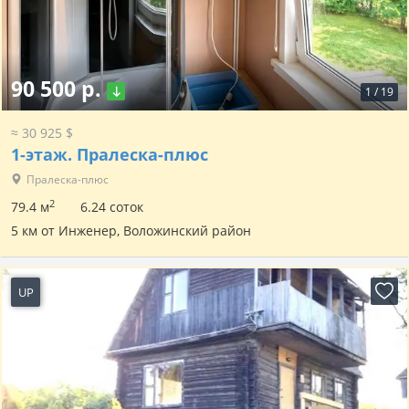
90 500 р.
1
/
19
≈ 30 925 $
1-этаж.
Пралеска-плюс
Пралеска-плюс
2
79.4 м
6.24 соток
5 км от Инженер, Воложинский район
UP
14 часов назад