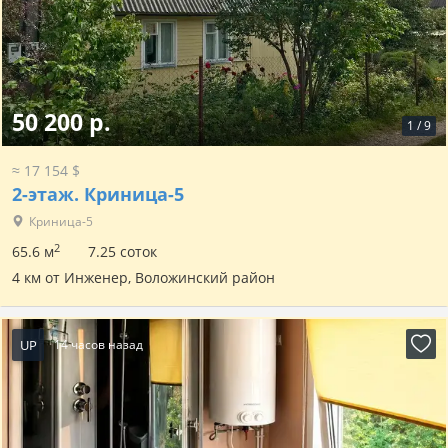
50 200 р.
1
/
9
≈ 17 154 $
2-этаж.
Криница-5
Криница-5
2
65.6 м
7.25 соток
4 км от Инженер, Воложинский район
UP
14 часов назад