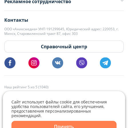
Рекламное сотрудничество
+375 33 376-13-70
editor@domovita.by
+375 29 563-15-61 Кристина Филюта
Контакты
kb@domovita.by
+375 29 179-11-28 Владислав Гладченко
ООО «Аниксмедиа» УНП 191299645, Юридический адрес: 220053, г.
Мы принимаем звонки и отвечаем на письма в будние дни с 9:00 до
Минск, Старовиленский тракт 87, офис 303
18:00.
vg@domovita.by
Справочный центр
Пишите и звоните нам в будние дни с 8:00 до 20:00.
Наш рейтинг 5 из 5 (1040)
Сайт использует файлы cookie для обеспечения
удобства пользователей сайта, его улучшения,
предоставления персонализированных
рекомендаций.
Telegram
Viber
Принять