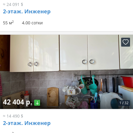
≈ 24 091 $
2-этаж.
Инженер
2
55 м
4.00 сотки
42 404 р.
1
/
32
≈ 14 490 $
2-этаж.
Инженер