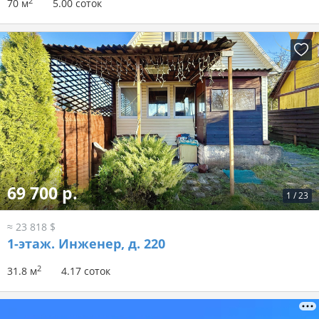
2
70 м
5.00 соток
69 700 р.
1
/
23
≈ 23 818 $
1-этаж.
Инженер, д. 220
2
31.8 м
4.17 соток