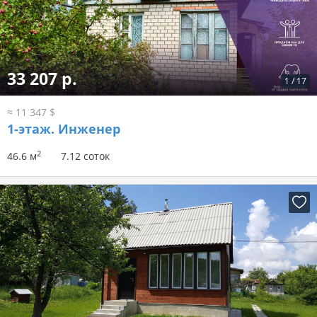
33 207 р.
1
/
17
≈ 11 347 $
1-этаж.
Инженер
2
46.6 м
7.12 соток