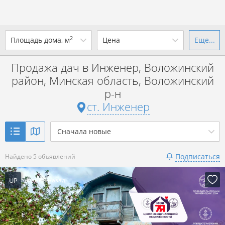
2
Площадь дома, м
Цена
Еще...
Ваш город -
ст. Инженер
?
Продажа дач в Инженер, Воложинский
от
до
от
до
район, Минская область, Воложинский
Да
Выбрать город
р-н
р. за всё
ст. Инженер
Показать 5 объявлений
Сначала новые
Показать 5 объявлений
Подписаться
Найдено 5 объявлений
UP
6 дней назад