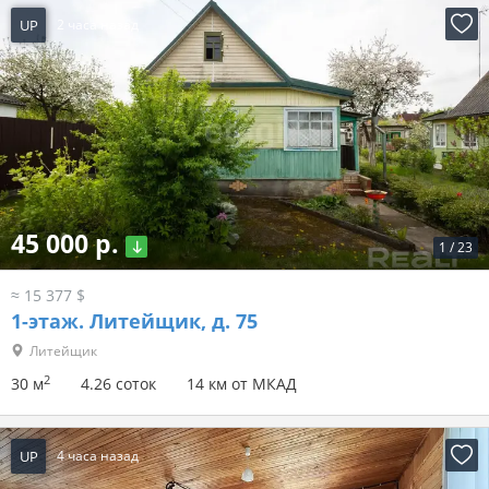
UP
2 часа назад
45 000 р.
1
/
23
≈ 15 377 $
1-этаж.
Литейщик, д. 75
Литейщик
2
30 м
4.26 соток
14 км от МКАД
UP
4 часа назад