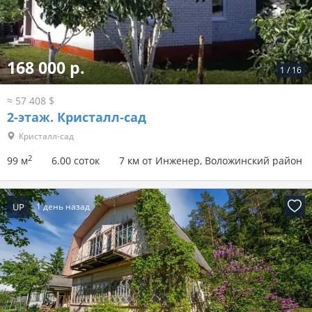
168 000 р.
1
/
16
≈ 57 408 $
2-этаж.
Кристалл-сад
Кристалл-сад
2
99 м
6.00 соток
7 км от Инженер, Воложинский район
UP
1 день назад