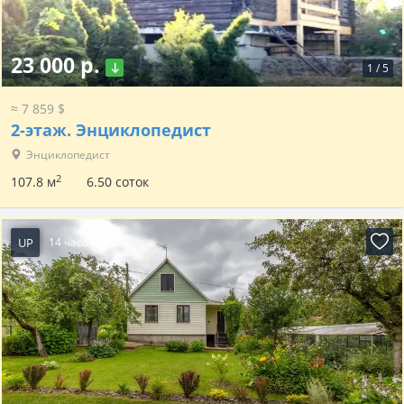
23 000 р.
1
/
5
≈ 7 859 $
2-этаж.
Энциклопедист
Энциклопедист
2
107.8 м
6.50 соток
UP
14 часов назад