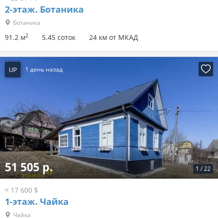
2-этаж.
Ботаника
Ботаника
2
91.2 м
5.45 соток
24 км от МКАД
UP
1 день назад
51 505 р.
1
/
22
≈ 17 600 $
1-этаж.
Чайка
Чайка