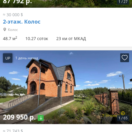
87 792 р.
1
/
27
≈ 30 000 $
2-этаж.
Колос
Колос
2
48.7 м
10.27 соток
23 км от МКАД
UP
1 день назад
209 950 р.
1
/
65
≈ 71 743 $