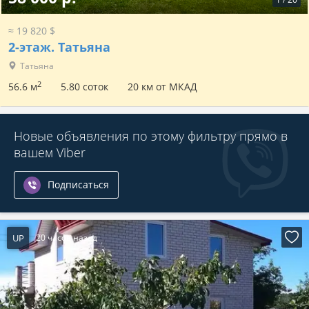
≈ 19 820 $
2-этаж.
Татьяна
Татьяна
2
56.6 м
5.80 соток
20 км от МКАД
Новые объявления по этому фильтру прямо в
вашем Viber
Подписаться
UP
20 часов назад