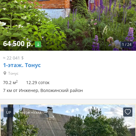
64 500 р.
1
/
24
≈ 22 041 $
1-этаж.
Тонус
Тонус
2
70.2 м
12.29 соток
7 км от Инженер, Воложинский район
UP
8 часов назад