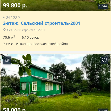
99 800 р.
1
/
44
≈ 34 103 $
2-этаж.
Сельский строитель-2001
Сельский строитель-2001
2
70.6 м
6.10 соток
7 км от Инженер, Воложинский район
UP
14 часов назад
58 000 р.
1
/
20