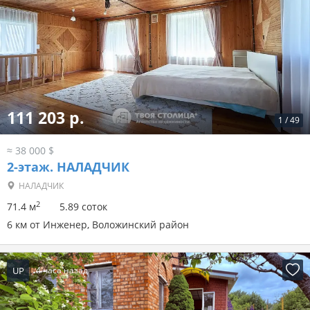
111 203 р.
1
/
49
≈ 38 000 $
2-этаж.
НАЛАДЧИК
НАЛАДЧИК
2
71.4 м
5.89 соток
6 км от Инженер, Воложинский район
UP
4 часа назад