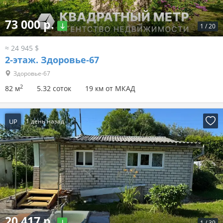
73 000 р.
1
/
20
≈ 24 945 $
2-этаж.
Здоровье-67
Здоровье-67
2
82 м
5.32 соток
19 км от МКАД
UP
1 день назад
20 417 р.
1
/
39