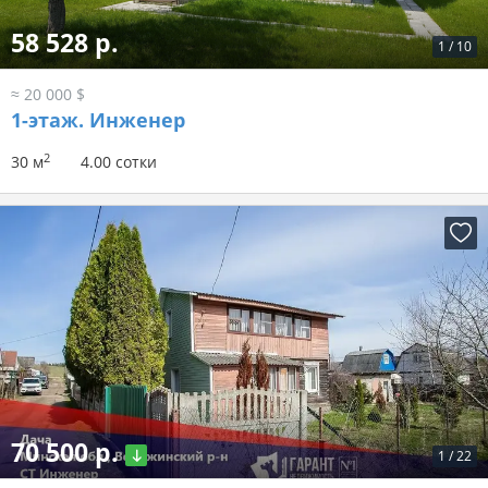
58 528 р.
1
/
10
≈ 20 000 $
1-этаж.
Инженер
2
30 м
4.00 сотки
70 500 р.
1
/
22