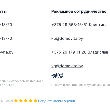
оты
Рекламное сотрудничество
-13-70
+375 29 563-15-61
Кристина
-13-70
kb@domovita.by
vita.by
+375 29 179-11-28
Владислав
vg@domovita.by
онки и отвечаем на письма в
0 до 18:00.
Пишите и звоните нам в будние дни с 8:0
Войдите чтобы оценить
з
5
(
1040
):