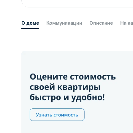
О доме
Коммуникации
Описание
На к