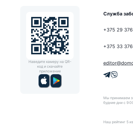
Служба заб
+375 29 376
+375 33 376
Наведите камеру на QR-
editor@domo
код и скачайте
приложение
Мы принимаем зв
будние дни с 9:0
Наш рейтинг
5
и