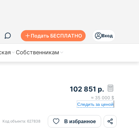
Подать БЕСПЛАТНО
Вход
ская
Собственникам
102 851
р.
≈
35 000
$
Следить за ценой
В избранное
Код объекта:
627838