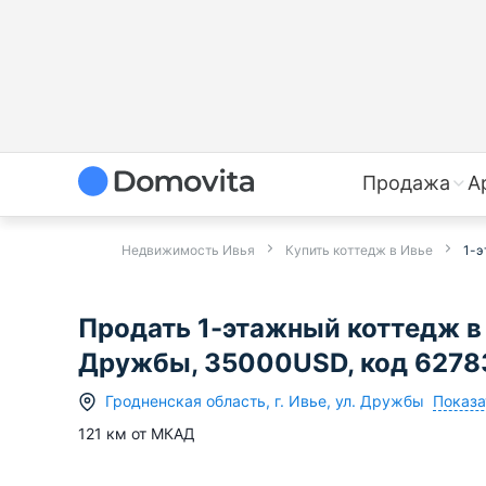
Продажа
А
Недвижимость Ивья
Купить коттедж в Ивье
1-э
Продать 1-этажный коттедж в 
Дружбы, 35000USD, код 6278
Показа
Гродненская область
,
г.
Ивье
,
ул. Дружбы
121
км от МКАД