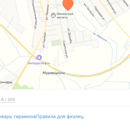
6
/
200
оварь терминов
Правила для физлиц