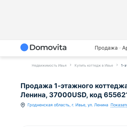
Продажа
А
Недвижимость Ивья
Купить коттедж в Ивье
1-э
Продажа 1-этажного коттеджа 
Ленина, 37000USD, код 65562
Показат
Гродненская область
,
г.
Ивье
,
ул. Ленина