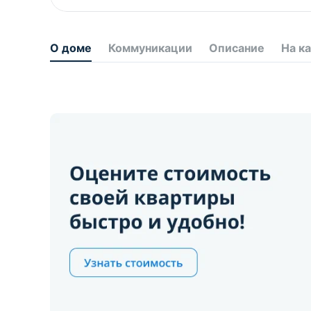
О доме
Коммуникации
Описание
На к