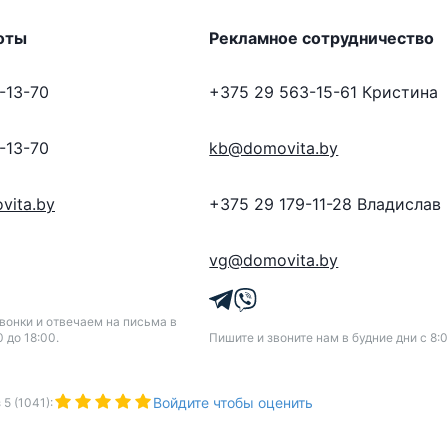
оты
Рекламное сотрудничество
-13-70
+375 29 563-15-61
Кристина
-13-70
kb@domovita.by
vita.by
+375 29 179-11-28
Владислав
vg@domovita.by
онки и отвечаем на письма в
0 до 18:00.
Пишите и звоните нам в будние дни с 8:0
Войдите чтобы оценить
з
5
(
1041
):