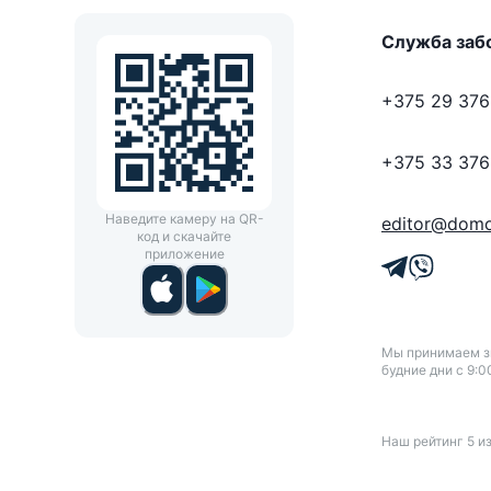
Служба заб
+375 29 376
+375 33 376
Наведите камеру на QR-
editor@domo
код и скачайте
приложение
Мы принимаем зв
будние дни с 9:0
Наш рейтинг
5
и