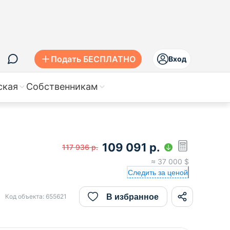
Подать БЕСПЛАТНО
Вход
ская
Собственникам
109 091
р.
117 936
р.
≈
37 000
$
Следить за ценой
В избранное
Код объекта:
655621