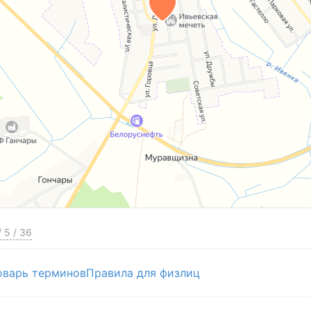
/
5
/
36
оварь терминов
Правила для физлиц