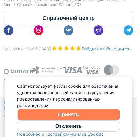
Минск, Старовиленский тракт 87, офис 303
Справочный центр
Войдите чтобы оценить
Наш рейтинг
5
из
5
(
1040
):
Сайт использует файлы cookie для обеспечения
удобства пользователей сайта, его улучшения,
предоставления персонализированных
Политика конфиденциальности,
рекомендаций.
Политика обработки файлов куки
Выбор настроек Cookies
и
© 2015 - 2026, Domovita.by. Копирование материалов допускается
Принять
только при наличии активной ссылки.
Отклонить
Подробнее о настройках файлов Cookies