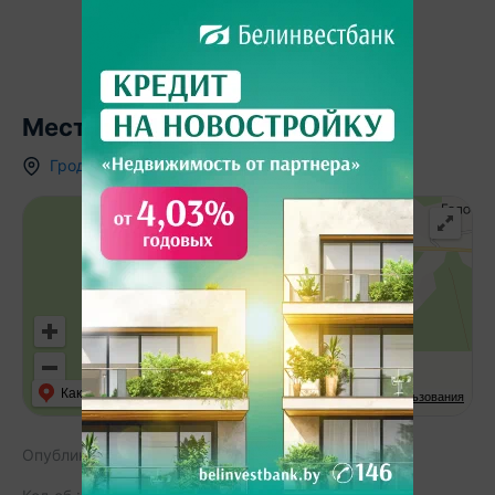
Местоположение
Гродненская область
,
д.
Кадыш
,
Как добраться
API Карт
Условия использования
Опубликовано:
16.05.2026