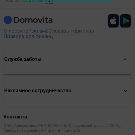
Код об.:
659313
155
О проекте
Реклама
Словарь терминов
Правила для физлиц
Служба заботы
Рекламное сотрудничество
Контакты
ООО «Аниксмедиа» УНП 191299645, Юридический адрес: 220053, г.
Минск, Старовиленский тракт 87, офис 303