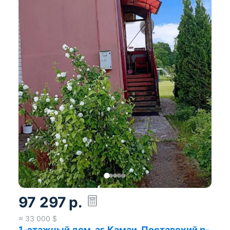
97 297
р.
≈
33 000
$
1-этажный дом, аг. Камаи, Поставский р-