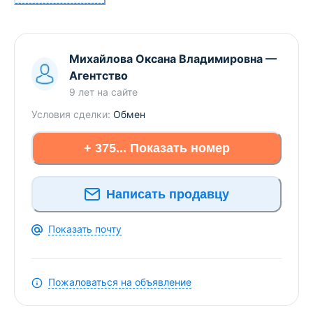
предложений и снижения цен по КВАРТИРАМ в
Брестском регионе прямо Вам в Viber или
Telegram ЗАО «АЛЬТЕРНАТИВА Брест». УНП
Михайлова Оксана Владимировна
—
291427570 Лицензия № 02240/303 от 02.02.2016г.
Агентство
Договор номер 614/1 от 21.03.2025
9 лет
на сайте
Условия сделки:
Обмен
+ 375... Показать номер
Написать продавцу
Показать почту
Пожаловаться на объявление