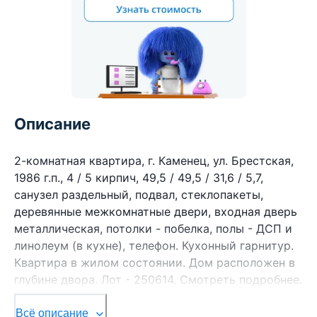
Описание
2-комнатная квартира, г. Каменец, ул. Брестская,
1986 г.п., 4 / 5 кирпич, 49,5 / 49,5 / 31,6 / 5,7,
санузел раздельный, подвал, стеклопакеты,
деревянные межкомнатные двери, входная дверь
металлическая, потолки - побелка, полы - ДСП и
линолеум (в кухне), телефон. Кухонный гарнитур.
Квартира в жилом состоянии. Дом расположен в
глубине двора. Лот - 250614. Смотреть подробнее.
Здесь можно подписаться на рассылку новых
Всё описание