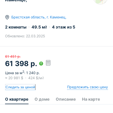
Брестская область
,
г.
Каменец
,
2 комнаты
49.5
м
4
этаж из
5
2
Обновлено:
22.03.2025
61 451
р.
61 398
р.
2
Цена за м
:
1 240
р.
≈
20 981
$
424
$/м
2
Предложить свою цену
Следить за ценой
О квартире
О доме
Описание
На карте