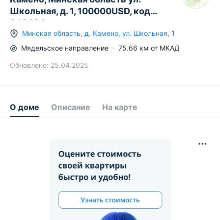
Школьная, д. 1, 100000USD, код
648434
Минская область
,
д.
Камено
,
ул. Школьная
,
1
Мядельское
направление
75.66
км от МКАД
Обновлено:
25.04.2025
О доме
Описание
На карте