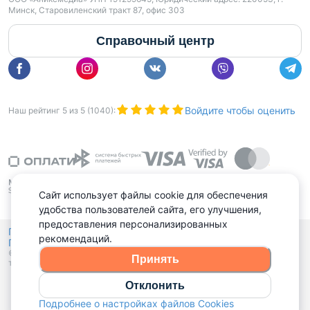
Минск, Старовиленский тракт 87, офис 303
Справочный центр
Войдите чтобы оценить
Наш рейтинг
5
из
5
(
1040
):
Сайт использует файлы cookie для обеспечения
удобства пользователей сайта, его улучшения,
предоставления персонализированных
Политика конфиденциальности,
рекомендаций.
Политика обработки файлов куки
Выбор настроек Cookies
и
© 2015 - 2026, Domovita.by. Копирование материалов допускается
Принять
только при наличии активной ссылки.
Отклонить
Подробнее о настройках файлов Cookies