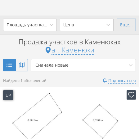
Площадь участка, сотки
Цена
Еще...
Ваш город -
аг. Каменюки
?
Продажа участков в Каменюках
от
до
от
до
аг. Каменюки
Да
Выбрать город
р. за всё
Сначала новые
Показать 1 объявление
Подписаться
Найдено 1 объявлений
Показать 1 объявление
UP
2 часа назад