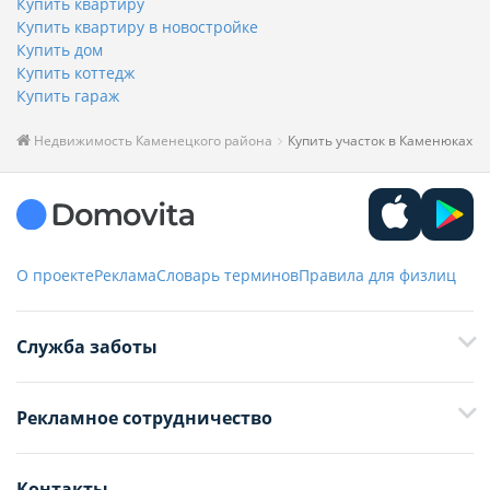
Купить квартиру
Купить квартиру в новостройке
Купить дом
Купить коттедж
Купить гараж
Недвижимость Каменецкого района
Купить участок в Каменюках
О проекте
Реклама
Словарь терминов
Правила для физлиц
Служба заботы
+375 29 376-13-70
Рекламное сотрудничество
+375 33 376-13-70
editor@domovita.by
+375 29 563-15-61 Кристина Филюта
Контакты