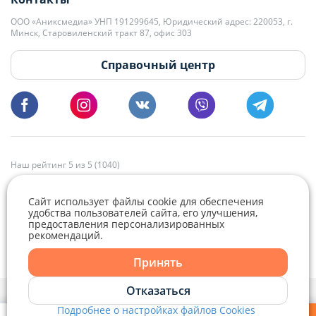
kb@domovita.by
+375 29 179-11-28 Владислав Гладченко
ООО «Аниксмедиа» УНП 191299645, Юридический адрес: 220053, г.
Мы принимаем звонки и отвечаем на письма в будние дни с 9:00 до
Минск, Старовиленский тракт 87, офис 303
18:00.
vg@domovita.by
Справочный центр
Пишите и звоните нам в будние дни с 8:00 до 20:00.
Наш рейтинг 5 из 5 (1040)
Сайт использует файлы cookie для обеспечения
удобства пользователей сайта, его улучшения,
предоставления персонализированных
рекомендаций.
Telegram
Viber
Принять
Telegram
Отказаться
Политика конфиденциальности,
Политика обработки файлов cookie
и
Выбор настроек Cookie
Подробнее о настройках файлов Cookies