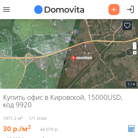
1
/
4
Купить офис в Кировской, 15000USD,
код 9920
2
1471.2 м
1/1 этаж
2
30 р./м
44 079 р.
2