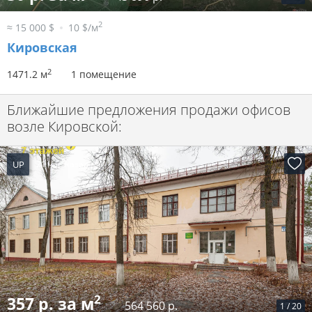
2
≈ 15 000 $
10 $/м
Кировская
2
1471.2 м
1 помещение
Ближайшие предложения продажи офисов
возле Кировской:
UP
21 час назад
2
357 р. за м
564 560 р.
1
/
20