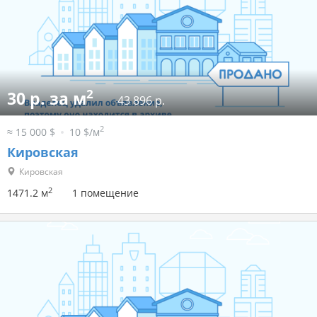
2
30 р. за м
43 896 р.
2
≈ 15 000 $
10 $/м
Кировская
Кировская
2
1471.2 м
1 помещение