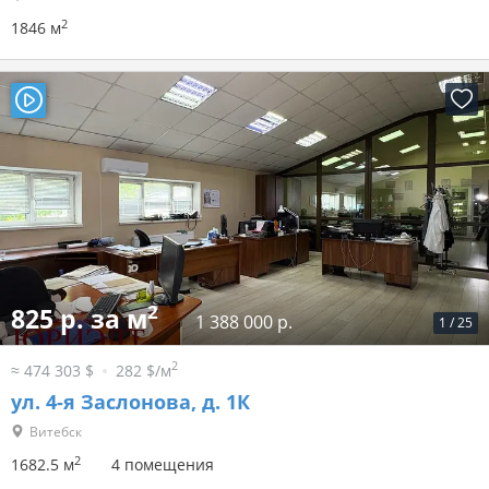
2
1846 м
2
825 р. за м
1 388 000 р.
1
/
25
2
≈ 474 303 $
282 $/м
ул. 4-я Заслонова, д. 1К
Витебск
2
1682.5 м
4 помещения