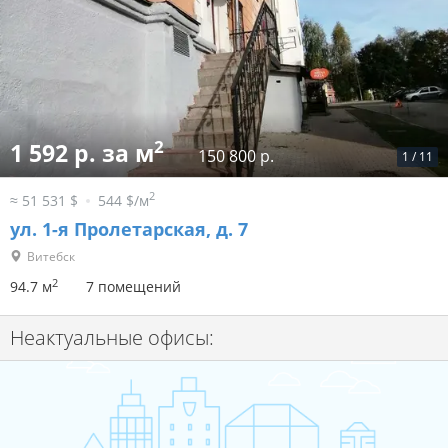
2
1 592 р. за м
150 800 р.
1
/
11
2
≈ 51 531 $
544 $/м
ул. 1-я Пролетарская, д. 7
Витебск
2
94.7 м
7 помещений
Неактуальные офисы: