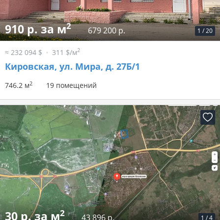
2
910 р. за м
679 200 р.
1
/
20
2
≈ 232 094 $
311 $/м
Кировская, ул. Мира, д. 27Б/1
2
746.2 м
19 помещений
2
30 р. за м
43 896 р.
1
/
4