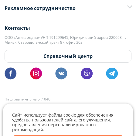
+375 29 376-13-70
Рекламное сотрудничество
+375 33 376-13-70
editor@domovita.by
+375 29 563-15-61 Кристина Филюта
Контакты
kb@domovita.by
+375 29 179-11-28 Владислав Гладченко
ООО «Аниксмедиа» УНП 191299645, Юридический адрес: 220053, г.
Мы принимаем звонки и отвечаем на письма в будние дни с 9:00 до
Минск, Старовиленский тракт 87, офис 303
18:00.
vg@domovita.by
Справочный центр
Пишите и звоните нам в будние дни с 8:00 до 20:00.
Наш рейтинг 5 из 5 (1040)
Сайт использует файлы cookie для обеспечения
удобства пользователей сайта, его улучшения,
предоставления персонализированных
рекомендаций.
Telegram
Viber