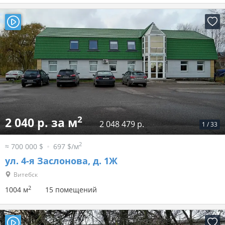
2
2 040 р. за м
2 048 479 р.
1
/
33
2
≈ 700 000 $
697 $/м
ул. 4-я Заслонова, д. 1Ж
Витебск
2
1004 м
15 помещений