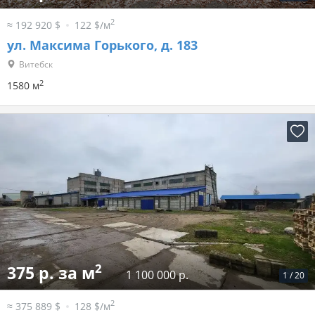
2
≈ 192 920 $
122 $/м
ул. Максима Горького, д. 183
Витебск
2
1580 м
2
375 р. за м
1 100 000 р.
1
/
20
2
≈ 375 889 $
128 $/м