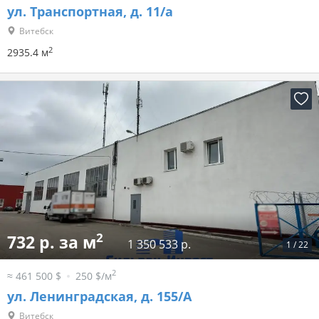
ул. Транспортная, д. 11/а
Витебск
2
2935.4 м
2
732 р. за м
1 350 533 р.
1
/
22
2
≈ 461 500 $
250 $/м
ул. Ленинградская, д. 155/А
Витебск