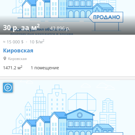
2
30 р. за м
43 896 р.
2
≈ 15 000 $
10 $/м
Кировская
Кировская
2
1471.2 м
1 помещение