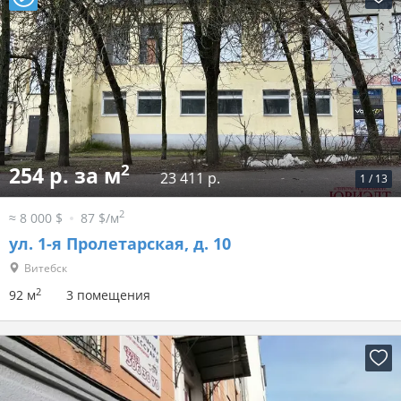
2
254 р. за м
23 411 р.
1
/
13
2
≈ 8 000 $
87 $/м
ул. 1-я Пролетарская, д. 10
Витебск
2
92 м
3 помещения