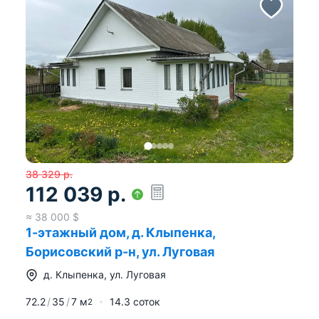
38 329
р.
112 039
р.
≈
38 000
$
1-этажный дом, д. Клыпенка,
Борисовский р-н, ул. Луговая
д.
Клыпенка
,
ул. Луговая
72.2
35
7
м
14.3 соток
2