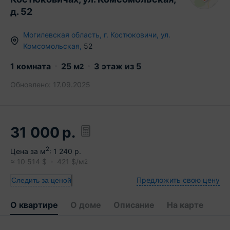
д. 52
Могилевская область
,
г.
Костюковичи
,
ул.
Комсомольская
,
52
1 комната
25
м
3
этаж из
5
2
Обновлено:
17.09.2025
31 000
р.
2
Цена за м
:
1 240
р.
≈
10 514
$
421
$/м
2
Предложить свою цену
Следить за ценой
О квартире
О доме
Описание
На карте