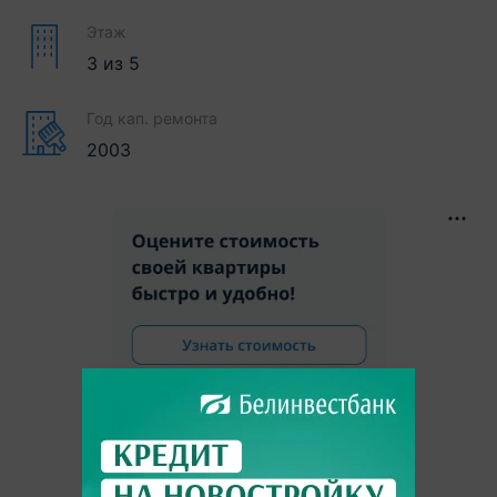
Этаж
3
из
5
Год кап. ремонта
2003