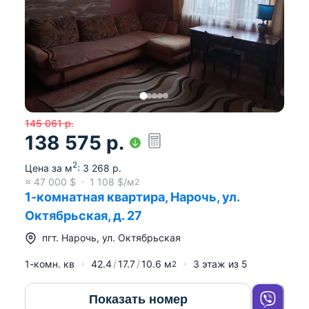
145 061
р.
138 575
р.
2
Цена за м
:
3 268
р.
≈
47 000
$
1 108
$/м
2
1-комнатная квартира, Нарочь, ул.
Октябрьская, д. 27
пгт.
Нарочь
,
ул. Октябрьская
1-комн. кв
42.4
17.7
10.6
м
3
этаж из
5
2
Показать номер