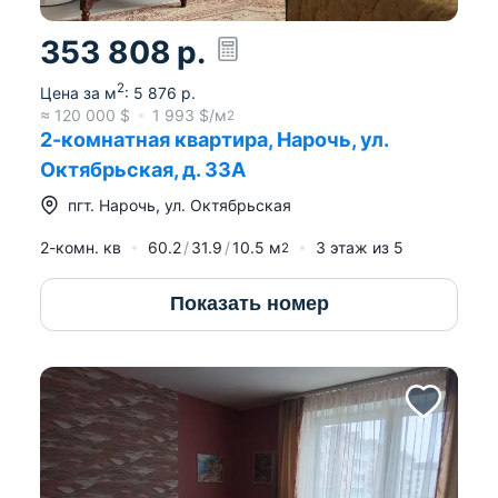
353 808
р.
2
Цена за м
:
5 876
р.
≈
120 000
$
1 993
$/м
2
2-комнатная квартира, Нарочь, ул.
Октябрьская, д. 33А
пгт.
Нарочь
,
ул. Октябрьская
2-комн. кв
60.2
31.9
10.5
м
3
этаж из
5
2
Показать номер