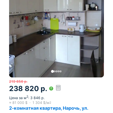
219 656
р.
238 820
р.
2
Цена за м
:
3 846
р.
≈
81 000
$
1 304
$/м
2
2-комнатная квартира, Нарочь, ул.