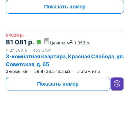
Показать номер
84029
р.
81 081
р.
2
Цена за м
:
1 353
р.
≈
27 500
$
459
$/м
2
3-комнатная квартира, Красная Слобода, ул.
Советская, д. 65
3-комн. кв
59.8
38.5
8.5
м
5
этаж из
5
2
Показать номер