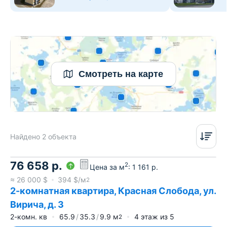
Смотреть на карте
Найдено 2 объекта
76 658
р.
2
Цена за м
:
1 161
р.
≈
26 000
$
394
$/м
2
2-комнатная квартира, Красная Слобода, ул.
Вирича, д. 3
2-комн. кв
65.9
35.3
9.9
м
4
этаж из
5
2