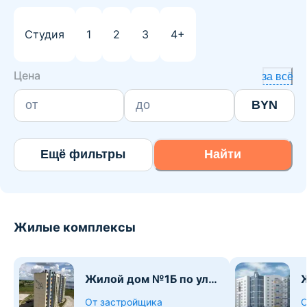
Студия
1
2
3
4+
Цена
за всё
BYN
Ещё фильтры
Найти
Жилые комплексы
Жилой дом №1Б по ул.
Ж
Набережной
От застройщика
О