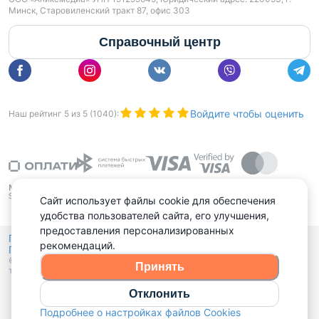
Минск, Старовиленский тракт 87, офис 303
Справочный центр
Войдите чтобы оценить
Наш рейтинг
5
из
5
(
1040
):
Сайт использует файлы cookie для обеспечения
удобства пользователей сайта, его улучшения,
предоставления персонализированных
Политика конфиденциальности,
рекомендаций.
Политика обработки файлов куки
Выбор настроек Cookies
и
© 2015 - 2026, Domovita.by. Копирование материалов допускается
Принять
только при наличии активной ссылки.
Отклонить
Подробнее о настройках файлов Cookies