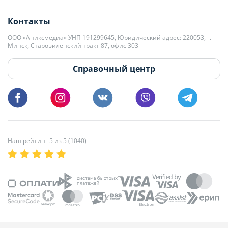
editor@domovita.by
+375 29 563-15-61 Кристина Филюта
Контакты
kb@domovita.by
+375 29 179-11-28 Владислав Гладченко
ООО «Аниксмедиа» УНП 191299645, Юридический адрес: 220053, г.
Мы принимаем звонки и отвечаем на письма в будние дни с 9:00 до
Минск, Старовиленский тракт 87, офис 303
18:00.
vg@domovita.by
Справочный центр
Пишите и звоните нам в будние дни с 8:00 до 20:00.
Наш рейтинг 5 из 5 (1040)