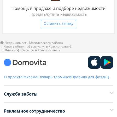
Помощь в продаже и подборе недвижимости
Продать/купить недвижимость
Оставить заявку
Недвижимость Могилевского района
Купить объект сферы услуг в Краснополье-2
Объект сферы услуг в Краснополье-2
О проекте
Реклама
Словарь терминов
Правила для физлиц
Служба заботы
+375 29 376-13-70
Рекламное сотрудничество
+375 33 376-13-70