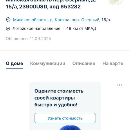
15/а, 23900USD, код 653282
Минская область
,
д.
Кроква
,
пер. Озерный
,
15/а
Логойское
направление
48
км от МКАД
Обновлено:
11.09.2025
О доме
Коммуникации
Описание
На карте