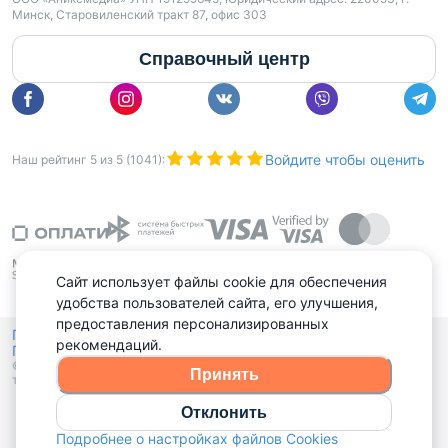
Минск, Старовиленский тракт 87, офис 303
Справочный центр
Войдите чтобы оценить
Наш рейтинг
5
из
5
(
1041
):
Сайт использует файлы cookie для обеспечения
удобства пользователей сайта, его улучшения,
предоставления персонализированных
Политика конфиденциальности,
рекомендаций.
Политика обработки файлов куки
Выбор настроек Cookies
и
© 2015 - 2026, Domovita.by. Копирование материалов допускается
Принять
только при наличии активной ссылки.
Отклонить
Подробнее о настройках файлов Cookies