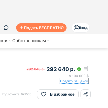
Подать БЕСПЛАТНО
Вход
ская
Собственникам
292 640
р.
292 640
р.
≈
100 000
$
Следить за ценой
В избранное
Код объекта:
629535