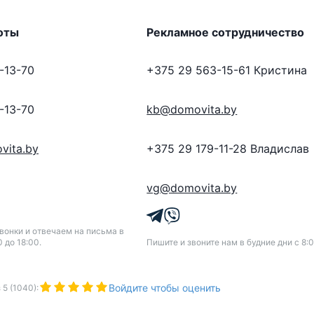
оты
Рекламное сотрудничество
-13-70
+375 29 563-15-61
Кристина
-13-70
kb@domovita.by
vita.by
+375 29 179-11-28
Владислав
vg@domovita.by
онки и отвечаем на письма в
0 до 18:00.
Пишите и звоните нам в будние дни с 8:0
Войдите чтобы оценить
з
5
(
1040
):