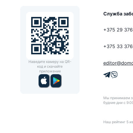
Служба заб
+375 29 376
+375 33 376
Наведите камеру на QR-
editor@domo
код и скачайте
приложение
Мы принимаем зв
будние дни с 9:0
Наш рейтинг
5
и