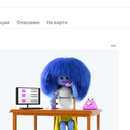
ации
Описание
На карте