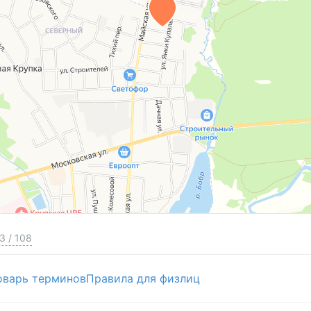
3
/
108
оварь терминов
Правила для физлиц