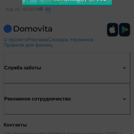
Код об.:
653079
60
О проекте
Реклама
Словарь терминов
Правила для физлиц
Служба заботы
Рекламное сотрудничество
Контакты
ООО «Аниксмедиа» УНП 191299645, Юридический адрес: 220053, г.