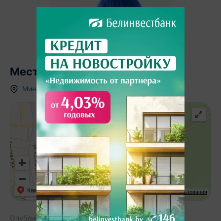
Местоположение
Минская область
,
г.
Крупки
,
ул. Беляева
,
4
Как добраться
API Карт
Условия использования
Опубликовано:
04.09.2025